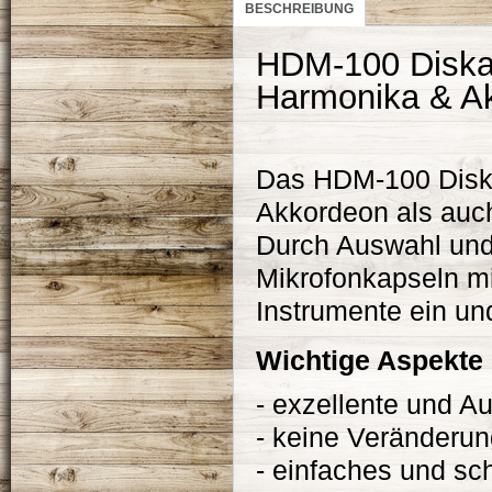
BESCHREIBUNG
HDM-100 Diskan
Harmonika & A
Das HDM-100 Diska
Akkordeon als auch
Durch Auswahl und
Mikrofonkapseln mi
Instrumente
ein un
W
ichtig
e
Aspekte
- exzellente und A
- keine Veränderu
- einfaches und sc