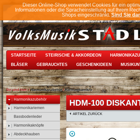
Dieser Online-Shop verwendet Cookies für ein optim
Informationen oder die Spracheinstellung auf Ihrem Rec
Shops eingeschränkt.
Sind Sie dam
STARTSEITE
STEIRISCHE & AKKORDEON
HARMONIKAZ
BLÄSER
GEBRAUCHTES
GESCHENKIDEEN
MUSIKUN
Sie sind hier:
/
Harmonikazubehör
/
Harmonikamikro
Harmonikazubehör
HDM-100 DISKAN
Harmonikariemen
ARTIKEL ZURÜCK
Bassbodenleder
Harmonikaknöpfe
Abdeckhauben