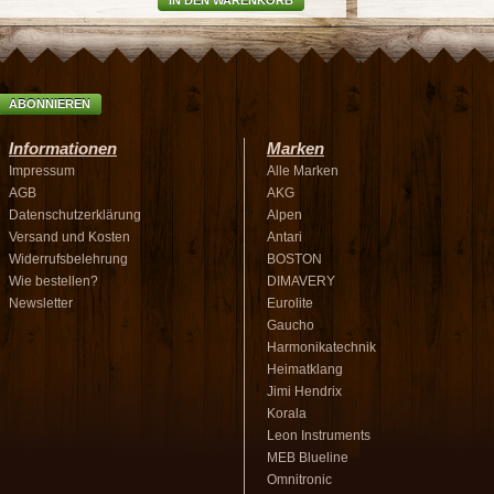
IN DEN WARENKORB
ABONNIEREN
Informationen
Marken
Impressum
Alle Marken
AGB
AKG
Datenschutzerklärung
Alpen
Versand und Kosten
Antari
Widerrufsbelehrung
BOSTON
Wie bestellen?
DIMAVERY
Newsletter
Eurolite
Gaucho
Harmonikatechnik
Heimatklang
Jimi Hendrix
Korala
Leon Instruments
MEB Blueline
Omnitronic