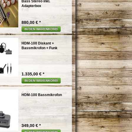
Bass Stereo inkl.
Adapterbox
880,00 € *
IN DEN WARENKORB
HDM-100 Diskant +
Bassmikrofon + Funk
1.335,00 € *
IN DEN WARENKORB
HDM-100 Bassmikrofon
349,00 € *