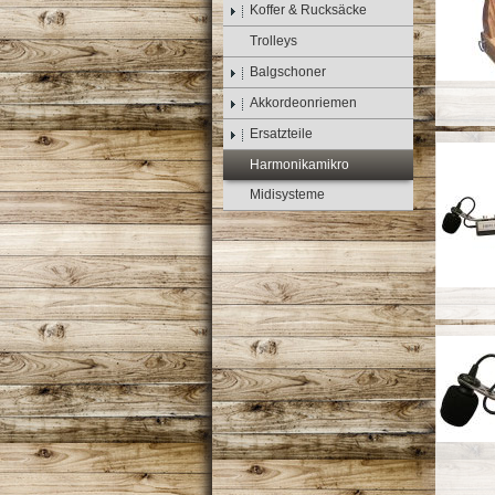
Koffer & Rucksäcke
Trolleys
Balgschoner
Akkordeonriemen
Ersatzteile
Harmonikamikro
Midisysteme