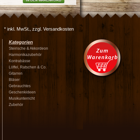
IN DEN WARENKORB
* inkl. MwSt., zzgl. Versandkosten
Kategorien
Steirische & Akkordeon
Harmonikazubehör
Kontrabässe
Löffel, Ratschen & Co.
Gitarren
Bläser
Gebrauchtes
Geschenkideen
Musikunterricht
Zubehör