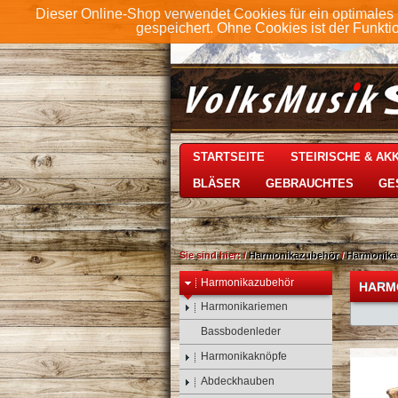
Dieser Online-Shop verwendet Cookies für ein optimales 
gespeichert. Ohne Cookies ist der Funkt
STARTSEITE
STEIRISCHE & A
BLÄSER
GEBRAUCHTES
GE
Sie sind hier:
/
Harmonikazubehör
/
Harmonika
Harmonikazubehör
HARM
Harmonikariemen
Bassbodenleder
Harmonikaknöpfe
Abdeckhauben