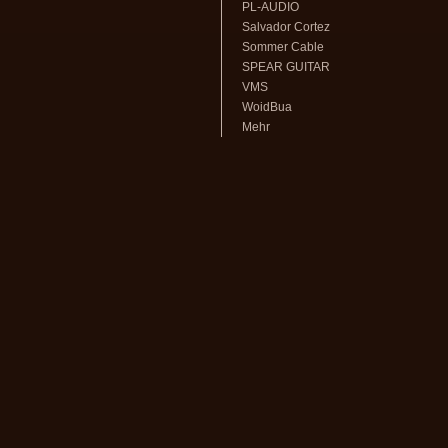
PL-AUDIO
Salvador Cortez
Sommer Cable
SPEAR GUITAR
VMS
WoidBua
Mehr
volksmusikstadl - Alles rund um
Steirische Harmonika
und Zubehör