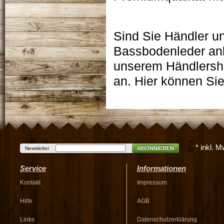
Sind Sie Händler u
Bassbodenleder anb
unserem Händlersh
an. Hier können Si
* inkl. 
ABONNIEREN
Newsletter
Service
Informationen
Kontakt
Impressum
Hilfe
AGB
Links
Datenschutzerklärung