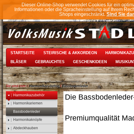
Dieser Online-Shop verwendet Cookies für ein optim
Informationen oder die Spracheinstellung auf Ihrem Rec
Shops eingeschränkt.
Sind Sie dam
STARTSEITE
STEIRISCHE & AKKORDEON
HARMONIKAZ
BLÄSER
GEBRAUCHTES
GESCHENKIDEEN
MUSIKUN
Sie sind hier:
/
Harmonikazubehör
/
Bassbodenleder
Harmonikazubehör
Die Bassbodenleder-V
Harmonikariemen
Bassbodenleder
Premiumqualität Ma
Harmonikaknöpfe
Abdeckhauben