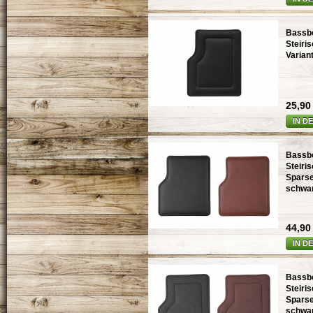
Bassbo
Steiri
Varian
25,90 
IN D
Bassbo
Steiri
Sparse
schwar
44,90 
IN D
Bassbo
Steiri
Sparse
schwar