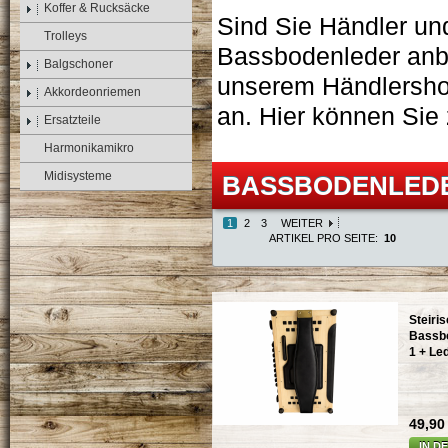
Koffer & Rucksäcke
Sind Sie Händler u
Trolleys
Bassbodenleder anbi
Balgschoner
unserem Händlersho
Akkordeonriemen
an. Hier können Sie
Ersatzteile
Harmonikamikro
Midisysteme
BASSBODENLED
1
2
3
WEITER
ARTIKEL PRO SEITE:
10
Steiri
Bassbo
1 + Le
49,90 
IN D