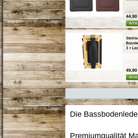
44,90 
IN D
Steiri
Bassbo
3 + Le
49,90 
IN D
Die Bassbodenleder-
Premiumqualität M