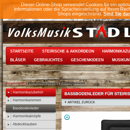
Dieser Online-Shop verwendet Cookies für ein optim
Informationen oder die Spracheinstellung auf Ihrem Rec
Shops eingeschränkt.
Sind Sie dam
STARTSEITE
STEIRISCHE & AKKORDEON
HARMONIKAZ
BLÄSER
GEBRAUCHTES
GESCHENKIDEEN
MUSIKUN
Sie sind hier:
/
Harmonikazubehör
/
Bassbodenleder
Harmonikazubehör
BASSBODENLEDER FÜR STEIRIS
Harmonikariemen
ARTIKEL ZURÜCK
Bassbodenleder
Harmonikaknöpfe
Abdeckhauben