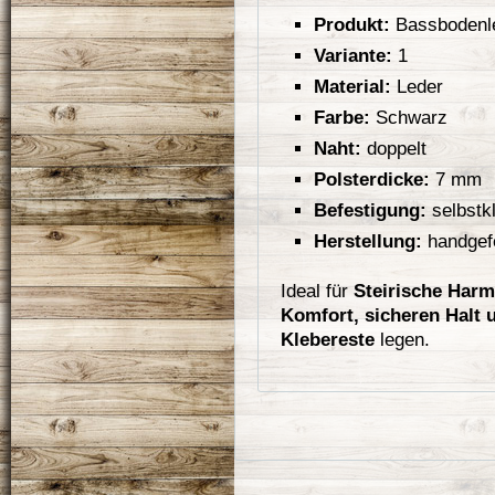
Produkt:
Bassbodenle
Variante:
1
Material:
Leder
Farbe:
Schwarz
Naht:
doppelt
Polsterdicke:
7 mm
Befestigung:
selbstk
Herstellung:
handgefe
Ideal für
Steirische Harm
Komfort, sicheren Halt 
Klebereste
legen.