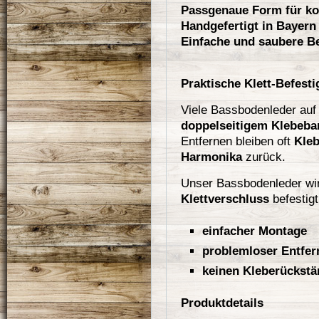
Passgenaue Form für ko
Handgefertigt in Bayern
Einfache und saubere B
Praktische Klett-Befest
Viele Bassbodenleder auf
doppelseitigem Klebeba
Entfernen bleiben oft
Kle
Harmonika
zurück.
Unser Bassbodenleder wir
Klettverschluss
befestigt
einfacher Montage
problemloser Entfe
keinen Kleberückst
Produktdetails