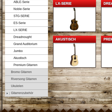
ABLE-Serie
LX-SERIE
DRE
Noble-Serie
STG-SERIE
ES-Serie
LX-SERIE
Dreadnought
AKUSTISCH
PRE
Grand Auditorium
Jumbo
Akustisch
Premium Gitarren
Bromo Gitarren
Riversong Gitarren
Ukulelen
Gitarrenzubehör