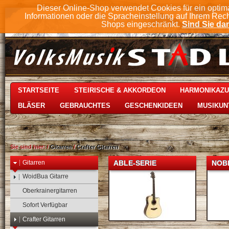
Dieser Online-Shop verwendet Cookies für ein optim
Informationen oder die Spracheinstellung auf Ihrem Rec
Shops eingeschränkt.
Sind Sie dam
STARTSEITE
STEIRISCHE & AKKORDEON
HARMONIKAZ
BLÄSER
GEBRAUCHTES
GESCHENKIDEEN
MUSIKUN
Sie sind hier:
/
Gitarren
/
Crafter Gitarren
Gitarren
ABLE-SERIE
NOB
WoidBua Gitarre
Oberkrainergitarren
Sofort Verfügbar
Crafter Gitarren