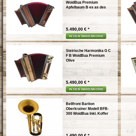
WoidBua Premium
Apfelbaum B es as des
5.490,00 € *
IN DEN WARENKORB
Steirische Harmonika G C
F B WoidBua Premium
Olive
5.490,00 € *
IN DEN WARENKORB
Bellfront Bariton
Oberkrainer Modell BFB-
300 WoidBua Inkl. Koffer
1.490,00 € *