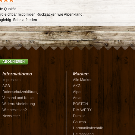
te Qualtät.
ergleichbar mit billigen Rucksäcken wie Alpenklang.
nglebig. Sehr zufrieden.
ABONNIEREN
Informationen
Marken
Impressum
Alle Marken
AGB
AKG
Datenschutzerklärung
Alpen
Versand und Kosten
Antari
Widerrufsbelehrung
BOSTON
Wie bestellen?
DIMAVERY
Newsletter
Eurolite
Gaucho
Harmonikatechnik
Heimatklang