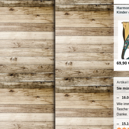
Harmon
Kinder
69,90 
Artikel
Sie müs
--
16.0
Wie imm
Tasche 
Danke.
--
15.1