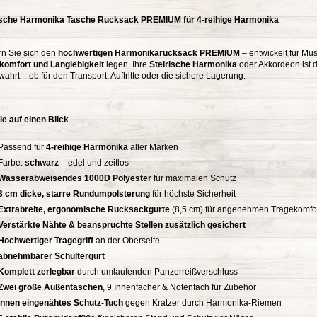
ische Harmonika Tasche Rucksack PREMIUM für 4-reihige Harmonika
rn Sie sich den
hochwertigen Harmonikarucksack PREMIUM
– entwickelt für Mus
komfort und Langlebigkeit
legen. Ihre
Steirische Harmonika
oder Akkordeon ist 
ahrt – ob für den Transport, Auftritte oder die sichere Lagerung.
le auf einen Blick
Passend für
4-reihige Harmonika
aller Marken
Farbe:
schwarz
– edel und zeitlos
Wasserabweisendes 1000D Polyester
für maximalen Schutz
3 cm dicke, starre Rundumpolsterung
für höchste Sicherheit
Extrabreite, ergonomische Rucksackgurte
(8,5 cm) für angenehmen Tragekomfo
Verstärkte Nähte & beanspruchte Stellen zusätzlich gesichert
Hochwertiger Tragegriff
an der Oberseite
abnehmbarer Schultergurt
Komplett zerlegbar
durch umlaufenden Panzerreißverschluss
Zwei große Außentaschen
, 9 Innenfächer & Notenfach für Zubehör
Innen eingenähtes Schutz-Tuch
gegen Kratzer durch Harmonika-Riemen