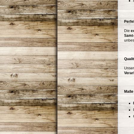
Perfe
Die
e
Samt-
unbes
Quali
Unser
Verar
Maße