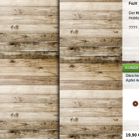
Fazit
Der
H
Hobby
???? 
KUNDEN
Gleicht
Apfel 4
19,90 