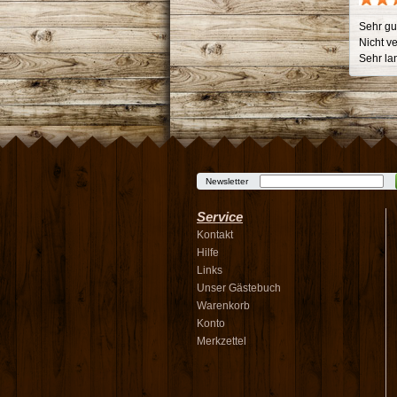
Sehr gu
Nicht v
Sehr la
Newsletter
Service
Kontakt
Hilfe
Links
Unser Gästebuch
Warenkorb
Konto
Merkzettel