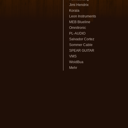
Jimi Hendrix
Korala
Leon Instruments
MEB Blueline
Omnitronic
PL-AUDIO
Salvador Cortez
Sommer Cable
SPEAR GUITAR
VMS
WoidBua
Mehr
volksmusikstadl - Alles rund um
Steirische Harmonika
und Zubehör