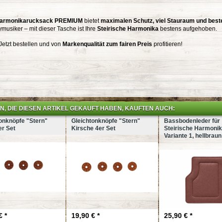
armonikarucksack PREMIUM
bietet
maximalen Schutz, viel Stauraum und best
musiker – mit dieser Tasche ist Ihre
Steirische Harmonika
bestens aufgehoben.
Jetzt bestellen und von
Markenqualität zum fairen Preis
profitieren!
, DIE DIESEN ARTIKEL GEKAUFT HABEN, KAUFTEN AUCH:
onknöpfe "Stern"
Gleichtonknöpfe "Stern"
Bassbodenleder für
er Set
Kirsche 4er Set
Steirische Harmoni
Variante 1, hellbraun
€ *
19,90 € *
25,90 € *