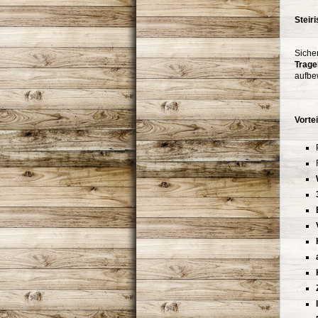
Steir
Siche
Trage
aufbew
Vortei