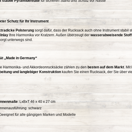
5 stabile Pyramidenfüße
für sicheren Stand und Schutz vor Nässe
kter Schutz für Ihr Instrument
xtradicke Polsterung
sorgt dafür, dass der Rucksack auch ohne Instrument stabil st
Inlay
Ihre Harmonika vor Kratzern. Außen überzeugt der
wasserabweisende Stoff
orgt unterwegs sind.
tät „Made in Germany“
e Harmonika- und Akkordeonrucksäcke zählen zu den
besten auf dem Markt
. Mit
beitung und langlebiger Konstruktion
kaufen Sie einen Rucksack, der Sie über vie
Innenmaße
: LxBxT 46 x 40 x 27 cm
Innenausführung: schwarz
Geeignet für alle gängigen Marken und Modelle