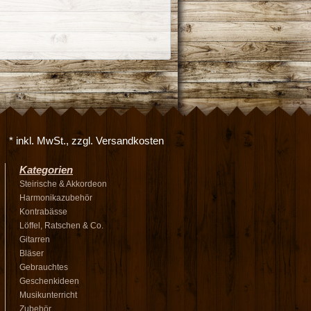
* inkl. MwSt., zzgl. Versandkosten
Kategorien
Steirische & Akkordeon
Harmonikazubehör
Kontrabässe
Löffel, Ratschen & Co.
Gitarren
Bläser
Gebrauchtes
Geschenkideen
Musikunterricht
Zubehör