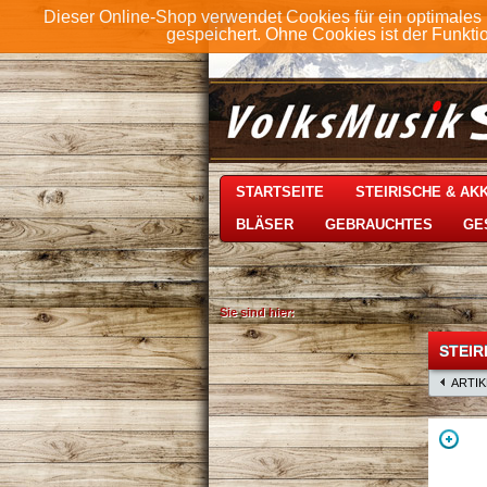
Dieser Online-Shop verwendet Cookies für ein optimales 
gespeichert. Ohne Cookies ist der Funkt
STARTSEITE
STEIRISCHE & A
BLÄSER
GEBRAUCHTES
GE
Sie sind hier:
STEIR
ARTI