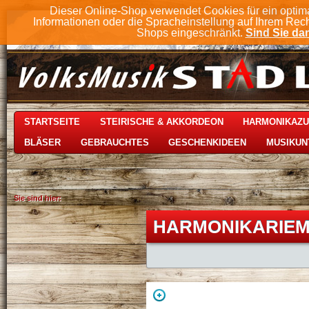
Dieser Online-Shop verwendet Cookies für ein optim
Informationen oder die Spracheinstellung auf Ihrem Rec
Shops eingeschränkt.
Sind Sie dam
STARTSEITE
STEIRISCHE & AKKORDEON
HARMONIKAZ
BLÄSER
GEBRAUCHTES
GESCHENKIDEEN
MUSIKUN
Sie sind hier:
HARMONIKARIEM