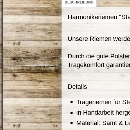
BESCHREIBUNG
Harmonikariemen "St
Unsere Riemen werden 
Durch die gute Polste
Tragekomfort garantier
Details:
Trageriemen für St
in Handarbeit herge
Material: Samt & L