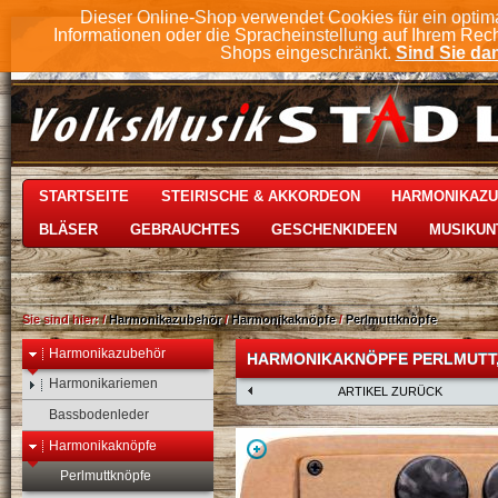
Dieser Online-Shop verwendet Cookies für ein optim
Informationen oder die Spracheinstellung auf Ihrem Rec
Shops eingeschränkt.
Sind Sie dam
STARTSEITE
STEIRISCHE & AKKORDEON
HARMONIKAZ
BLÄSER
GEBRAUCHTES
GESCHENKIDEEN
MUSIKUN
Sie sind hier:
/
Harmonikazubehör
/
Harmonikaknöpfe
/
Perlmuttknöpfe
Harmonikazubehör
HARMONIKAKNÖPFE PERLMUTT
Harmonikariemen
ARTIKEL ZURÜCK
Bassbodenleder
Harmonikaknöpfe
Perlmuttknöpfe