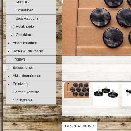
Knopffilz
Schrauben
Bass-käppchen
Holzknöpfe
Gleichton
Abdeckhauben
Koffer & Rucksäcke
Trolleys
Balgschoner
Akkordeonriemen
Ersatzteile
Harmonikamikro
Midisysteme
BESCHREIBUNG