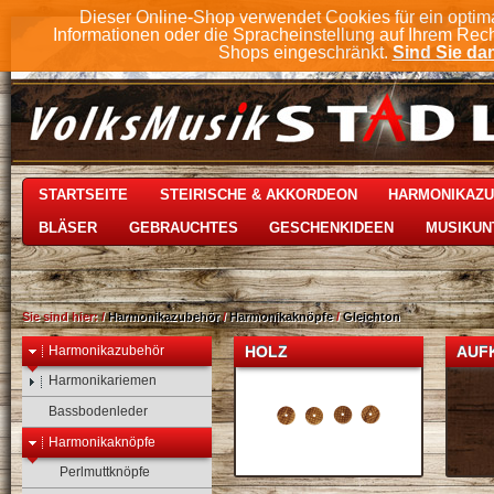
Dieser Online-Shop verwendet Cookies für ein optim
Informationen oder die Spracheinstellung auf Ihrem Rec
Shops eingeschränkt.
Sind Sie dam
STARTSEITE
STEIRISCHE & AKKORDEON
HARMONIKAZ
BLÄSER
GEBRAUCHTES
GESCHENKIDEEN
MUSIKUN
Sie sind hier:
/
Harmonikazubehör
/
Harmonikaknöpfe
/
Gleichton
Harmonikazubehör
HOLZ
AUF
Harmonikariemen
Bassbodenleder
Harmonikaknöpfe
Perlmuttknöpfe