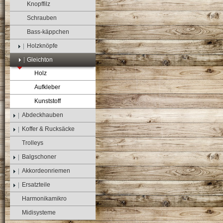
Knopffilz
Schrauben
Bass-käppchen
Holzknöpfe
Gleichton
Holz
Aufkleber
Kunststoff
Abdeckhauben
Koffer & Rucksäcke
Trolleys
Balgschoner
Akkordeonriemen
Ersatzteile
Harmonikamikro
Midisysteme