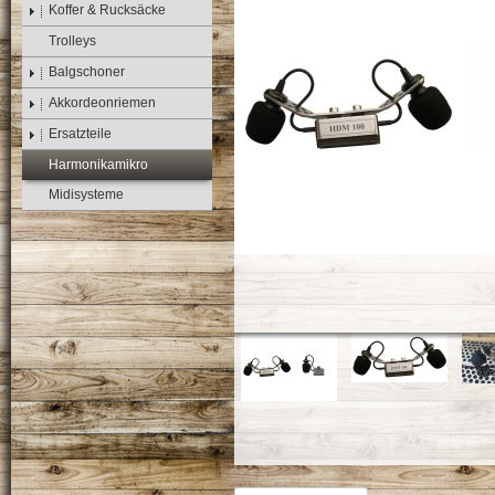
Koffer & Rucksäcke
Trolleys
Balgschoner
Akkordeonriemen
Ersatzteile
Harmonikamikro
Midisysteme