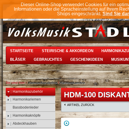
Dieser Online-Shop verwendet Cookies für ein optim
Informationen oder die Spracheinstellung auf Ihrem Rec
Shops eingeschränkt.
Sind Sie dam
STARTSEITE
STEIRISCHE & AKKORDEON
HARMONIKAZ
BLÄSER
GEBRAUCHTES
GESCHENKIDEEN
MUSIKUN
Sie sind hier:
/
Harmonikazubehör
/
Harmonikamikro
Harmonikazubehör
HDM-100 DISKAN
Harmonikariemen
ARTIKEL ZURÜCK
Bassbodenleder
Harmonikaknöpfe
Abdeckhauben