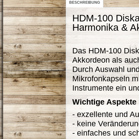
BESCHREIBUNG
HDM-100 Diskan
Harmonika & A
Das HDM-100 Diska
Akkordeon als auch
Durch Auswahl und
Mikrofonkapseln mi
Instrumente
ein un
W
ichtig
e
Aspekte
- exzellente und A
- keine Veränderu
- einfaches und sc