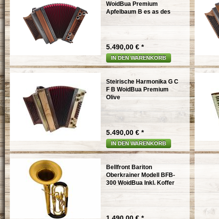
WoidBua Premium
Apfelbaum B es as des
5.490,00 € *
IN DEN WARENKORB
Steirische Harmonika G C
F B WoidBua Premium
Olive
5.490,00 € *
IN DEN WARENKORB
Bellfront Bariton
Oberkrainer Modell BFB-
300 WoidBua Inkl. Koffer
1.490,00 € *