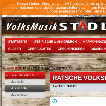
Dieser Online-Shop verwendet Cookies für ein optim
Informationen oder die Spracheinstellung auf Ihrem Rec
Shops eingeschränkt.
Sind Sie dam
STARTSEITE
STEIRISCHE & AKKORDEON
HARMONIKAZ
BLÄSER
GEBRAUCHTES
GESCHENKIDEEN
MUSIKUN
Sie sind hier:
/
Löffel, Ratschen & Co.
/
Musikratsche
Löffel, Ratschen & Co.
RATSCHE VOLKS
Musiklöffel
ARTIKEL ZURÜCK
Musikratsche
Musikglocken