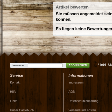
Artikel bewerten
Sie müssen angemeldet sein
können.
Es liegen keine Bewertungen
* inkl. 
ABONNIEREN
Newsletter
Service
Informationen
Kontakt
Impressum
Hilfe
AGB
Links
Datenschutzerklärung
Unser Gästebuch
Versand und Kosten