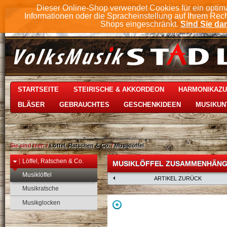
Dieser Online-Shop verwendet Cookies für ein optim
Informationen oder die Spracheinstellung auf Ihrem Rec
Shops eingeschränkt.
Sind Sie dam
STARTSEITE
STEIRISCHE & AKKORDEON
HARMONIKAZ
BLÄSER
GEBRAUCHTES
GESCHENKIDEEN
MUSIKUN
Sie sind hier:
/
Löffel, Ratschen & Co.
/
Musiklöffel
Löffel, Ratschen & Co.
MUSIKLÖFFEL ZUSAMMENHÄN
Musiklöffel
ARTIKEL ZURÜCK
Musikratsche
Musikglocken