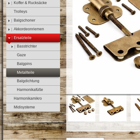
Koffer & Rucksäcke
Trolleys
Balgschoner
Akkordeonriemen
Ersatzteile
Basstrichter
Gaze
Balgpins
Metallteile
Balgdichtung
Harmonikafüße
Harmonikamikro
Midisysteme