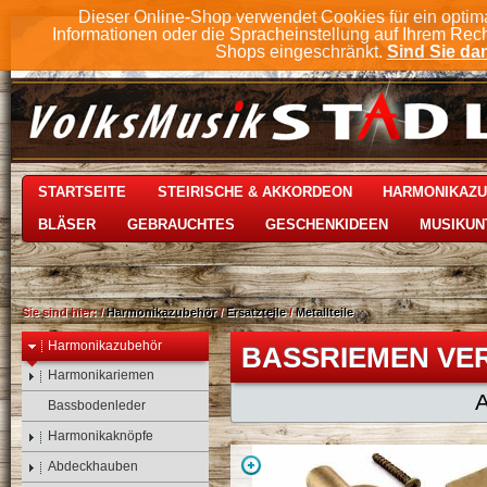
Dieser Online-Shop verwendet Cookies für ein optim
Informationen oder die Spracheinstellung auf Ihrem Rec
Shops eingeschränkt.
Sind Sie dam
STARTSEITE
STEIRISCHE & AKKORDEON
HARMONIKAZ
BLÄSER
GEBRAUCHTES
GESCHENKIDEEN
MUSIKUN
Sie sind hier:
/
Harmonikazubehör
/
Ersatzteile
/
Metallteile
Harmonikazubehör
BASSRIEMEN VE
Harmonikariemen
Bassbodenleder
Harmonikaknöpfe
Abdeckhauben