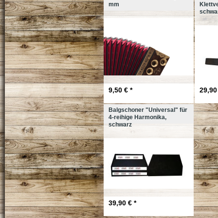
mm
Klettv
schwa
9,50 € *
29,90 
Balgschoner "Universal" für
4-reihige Harmonika,
schwarz
39,90 € *