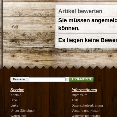
Artikel bewerten
Sie müssen angemelde
können.
Es liegen keine Bewer
ABONNIEREN
Newsletter
Service
Informationen
Kontakt
Impressum
Hilfe
AGB
Links
Datenschutzerklärung
Unser Gästebuch
Versand und Kosten
Warenkorb
Widerrufsbelehrung