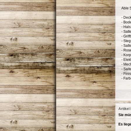
Able 
- Dec
- Bod
- Hal
- Satt
- Grif
- Steg
- Satt
- Rose
- Korp
- Elek
- Mec
- Sait
- Fin
- Farb
Artikel
Sie müs
Es lieg