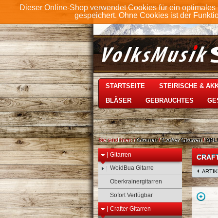
Dieser Online-Shop verwendet Cookies für ein optimales 
gespeichert. Ohne Cookies ist der Funkt
STARTSEITE
STEIRISCHE & A
BLÄSER
GEBRAUCHTES
GE
Sie sind hier:
/
Gitarren
/
Crafter Gitarren
/
ABLE
Gitarren
CRAFT
WoidBua Gitarre
ARTI
Oberkrainergitarren
Sofort Verfügbar
Crafter Gitarren