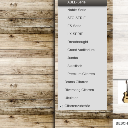
ABLE-Serie
Noble-Serie
STG-SERIE
ES-Serie
LX-SERIE
Dreadnought
Grand Auditorium
Jumbo
Akustisch
Premium Gitarren
Bromo Gitarren
Riversong Gitarren
Ukulelen
Gitarrenzubehör
BESCH