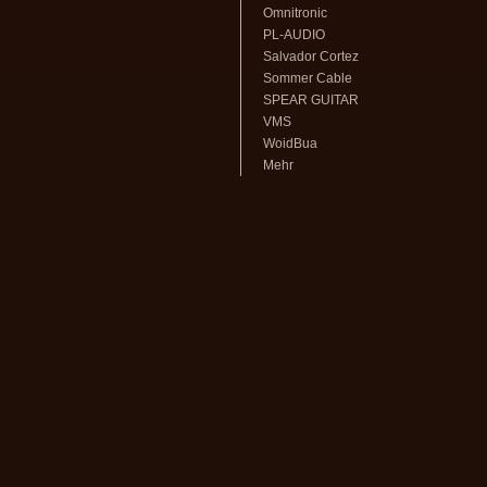
Omnitronic
PL-AUDIO
Salvador Cortez
Sommer Cable
SPEAR GUITAR
VMS
WoidBua
Mehr
volksmusikstadl - Alles rund um
Steirische Harmonika
und Zubehör