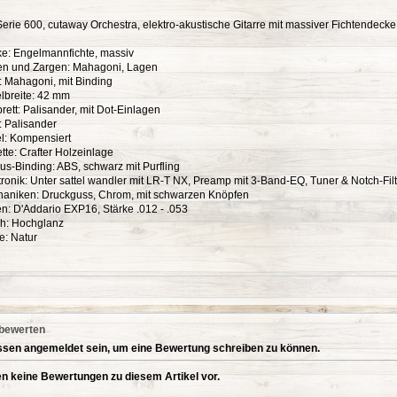
Serie 600, cutaway Orchestra, elektro-akustische Gitarre mit massiver Fichtendecke
ke: Engelmannfichte, massiv
en und Zargen: Mahagoni, Lagen
s: Mahagoni, mit Binding
elbreite: 42 mm
fbrett: Palisander, mit Dot-Einlagen
: Palisander
el: Kompensiert
tte: Crafter Holzeinlage
us-Binding: ABS, schwarz mit Purfling
tronik: Unter sattel wandler mit LR-T NX, Preamp mit 3-Band-EQ, Tuner & Notch-Fil
haniken: Druckguss, Chrom, mit schwarzen Knöpfen
en: D'Addario EXP16, Stärke .012 - .053
ish: Hochglanz
e: Natur
 bewerten
sen angemeldet sein, um eine Bewertung schreiben zu können.
en keine Bewertungen zu diesem Artikel vor.