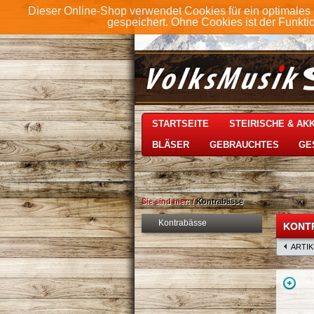
Dieser Online-Shop verwendet Cookies für ein optimales 
gespeichert. Ohne Cookies ist der Funkt
STARTSEITE
STEIRISCHE & A
BLÄSER
GEBRAUCHTES
GE
Sie sind hier:
/
Kontrabässe
Kontrabässe
KONT
ARTI