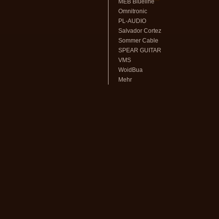
MEB Blueline
Omnitronic
PL-AUDIO
Salvador Cortez
Sommer Cable
SPEAR GUITAR
VMS
WoidBua
Mehr
volksmusikstadl - Alles rund um
Steirische Harmonika
und Zubehör