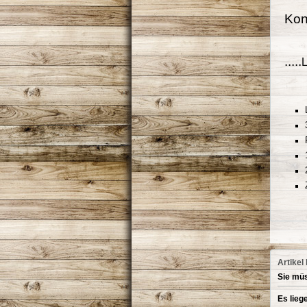
Kon
.....
L
Artikel
Sie müs
Es lieg