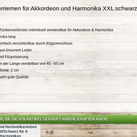
rriemen für Akkordeon und Harmonika XXL schwar
Rückenverbinder individuell verwendbar für Akkordeon & Harmonika
extra lang
einfach verschließbar durch Klippverschluss
aus braunem Leder
mit Filzpolsterung
in der Länge verstellbar von 45 - 65 cm
Breite: 2 cm
sehr gute Qualität
, DIE DIESEN ARTIKEL GEKAUFT HABEN, KAUFTEN AUCH:
and Harmonikariemen
ß/Schwarz für 4-
e Harmonikas