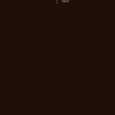
Mehr
volksmusikstadl - Alles rund um
Steirische Harmonika
und Zubehör