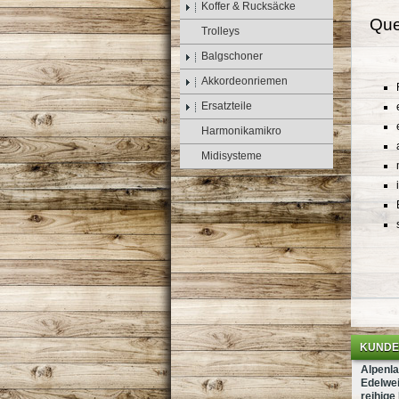
Koffer & Rucksäcke
Que
Trolleys
Balgschoner
Akkordeonriemen
Ersatzteile
Harmonikamikro
Midisysteme
KUNDEN
Alpenl
Edelwei
reihig