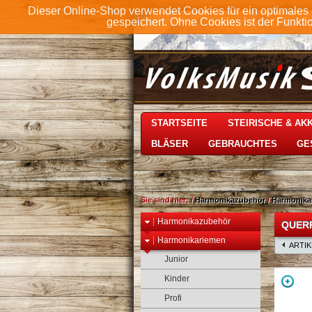
Dieser Online-Shop verwendet Cookies für ein optimales 
gespeichert. Ohne Cookies ist der Funkt
STARTSEITE
STEIRISCHE & A
BLÄSER
GEBRAUCHTES
GE
Sie sind hier:
/
Harmonikazubehör
/
Harmonika
Harmonikazubehör
QUERR
Harmonikariemen
ARTI
Junior
Kinder
Profi