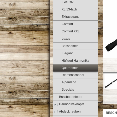
Exklusiv
XL 13-fach
Extravagant
Comfort
Comfort XXL
Luxus
Bassriemen
Elegant
Hüftgurt Harmonika
Querriemen
Riemenschoner
Alpenland
Specials
Bassbodenleder
Harmonikaknöpfe
Abdeckhauben
BESCH