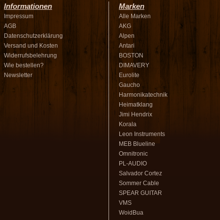
Informationen
Marken
Impressum
Alle Marken
AGB
AKG
Datenschutzerklärung
Alpen
Versand und Kosten
Antari
Widerrufsbelehrung
BOSTON
Wie bestellen?
DIMAVERY
Newsletter
Eurolite
Gaucho
Harmonikatechnik
Heimatklang
Jimi Hendrix
Korala
Leon Instruments
MEB Blueline
Omnitronic
PL-AUDIO
Salvador Cortez
Sommer Cable
SPEAR GUITAR
VMS
WoidBua