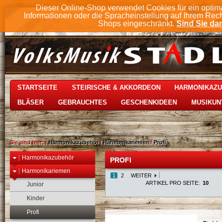
Dieser Online-Shop verwendet Cookies für ein optim
Informationen oder die Spracheinstellung auf Ihrem Rec
Shops eingeschränkt.
Sind Sie dam
STARTSEITE
STEIRISCHE & AKKORDEON
HARMONIKAZ
BLÄSER
GEBRAUCHTES
GESCHENKIDEEN
MUSIKUN
Sie sind hier:
/
Harmonikazubehör
/
Harmonikariemen
/
Profi
Harmonikazubehör
PROFI
Harmonikariemen
1
2
WEITER
ARTIKEL PRO SEITE:
10
Junior
Kinder
Profi