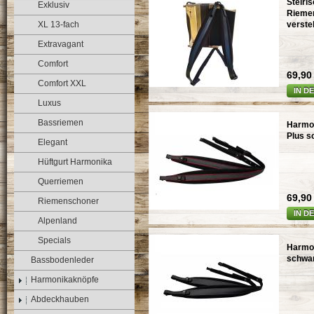
Steiri
Exklusiv
Riemen
XL 13-fach
verste
Extravagant
Comfort
69,90 
Comfort XXL
IN D
Luxus
Bassriemen
Harmon
Plus s
Elegant
Hüftgurt Harmonika
Querriemen
69,90 
Riemenschoner
IN D
Alpenland
Specials
Harmon
schwa
Bassbodenleder
Harmonikaknöpfe
Abdeckhauben