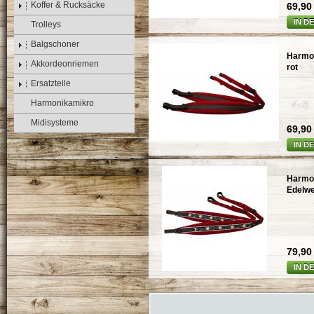
Koffer & Rucksäcke
69,90 
IN D
Trolleys
Balgschoner
Harmon
Akkordeonriemen
rot
Ersatzteile
Harmonikamikro
Midisysteme
69,90 
IN D
Harmo
Edelwe
79,90 
IN D