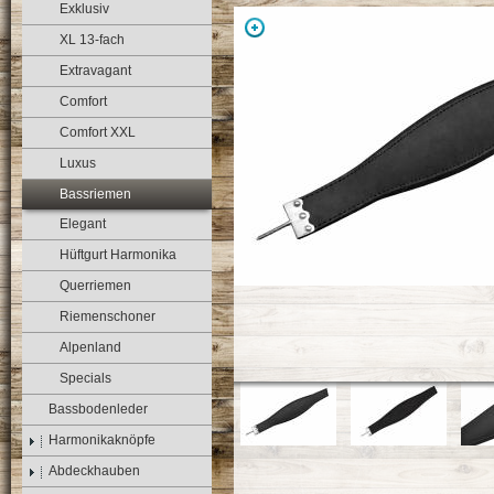
Exklusiv
XL 13-fach
Extravagant
Comfort
Comfort XXL
Luxus
Bassriemen
Elegant
Hüftgurt Harmonika
Querriemen
Riemenschoner
Alpenland
Specials
Bassbodenleder
Harmonikaknöpfe
Abdeckhauben