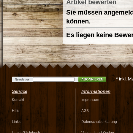
Artikel bewerten
Sie müssen angemelde
können.
Es liegen keine Bewer
* inkl. 
ABONNIEREN
Newsletter
Service
Informationen
Kontakt
Impressum
Hilfe
AGB
Links
Datenschutzerklärung
Unser Gästebuch
Versand und Kosten