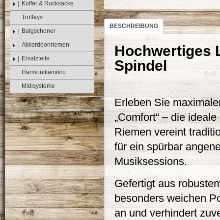
Koffer & Rucksäcke
Trolleys
BESCHREIBUNG
Balgschoner
Akkordeonriemen
Hochwertiges Le
Ersatzteile
Spindel
Harmonikamikro
Midisysteme
Erleben Sie maximale
„Comfort“ – die ideale
Riemen vereint traditi
für ein spürbar angen
Musiksessions.
Gefertigt aus robuste
besonders weichen Po
an und verhindert zuve