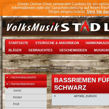
Dieser Online-Shop verwendet Cookies für ein optim
Informationen oder die Spracheinstellung auf Ihrem Rec
Shops eingeschränkt.
Sind Sie dam
STARTSEITE
STEIRISCHE & AKKORDEON
HARMONIKAZ
BLÄSER
GEBRAUCHTES
GESCHENKIDEEN
MUSIKUN
Sie sind hier:
/
Harmonikazubehör
/
Harmonikariemen
/
Bassriemen
Harmonikazubehör
BASSRIEMEN FÜR
Harmonikariemen
SCHWARZ
Junior
ARTIKEL ZURÜCK
Kinder
Profi