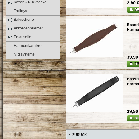
Koffer & Rucksäcke
2,90 €
IN D
Trolleys
Balgschoner
Bassri
Akkordeonriemen
Harmon
Ersatzteile
Harmonikamikro
Midisysteme
39,90 
IN D
Bassri
Harmo
39,90 
IN D
ZURÜCK