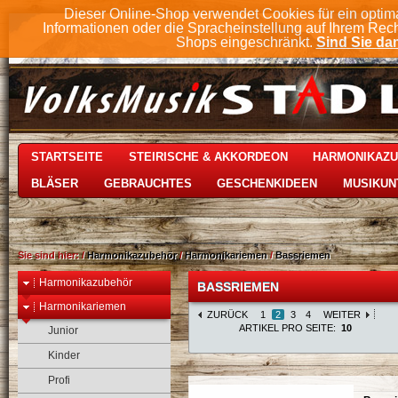
Dieser Online-Shop verwendet Cookies für ein optim
Informationen oder die Spracheinstellung auf Ihrem Rec
Shops eingeschränkt.
Sind Sie dam
STARTSEITE
STEIRISCHE & AKKORDEON
HARMONIKAZ
BLÄSER
GEBRAUCHTES
GESCHENKIDEEN
MUSIKUN
Sie sind hier:
/
Harmonikazubehör
/
Harmonikariemen
/
Bassriemen
Harmonikazubehör
BASSRIEMEN
Harmonikariemen
ZURÜCK
1
2
3
4
WEITER
ARTIKEL PRO SEITE:
10
Junior
Kinder
Profi