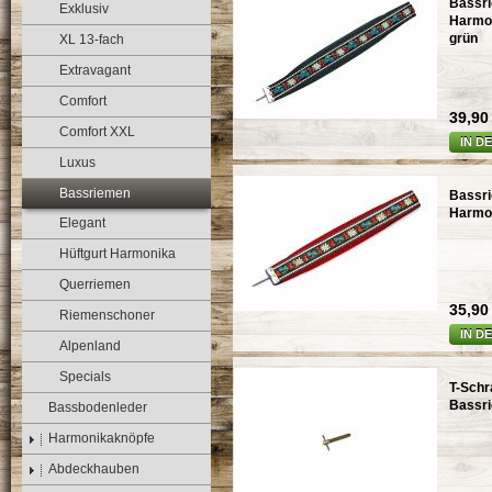
Bassri
Exklusiv
Harmo
grün
XL 13-fach
Extravagant
Comfort
39,90 
Comfort XXL
IN D
Luxus
Bassriemen
Bassri
Harmon
Elegant
Hüftgurt Harmonika
Querriemen
35,90 
Riemenschoner
IN D
Alpenland
Specials
T-Schr
Bassri
Bassbodenleder
Harmonikaknöpfe
Abdeckhauben