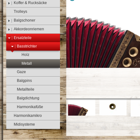
Koffer & Rucksäcke
Trolleys
Balgschoner
Akkordeonriemen
Ersatzteile
Basstrichter
Holz
Metall
Gaze
Balgpins
Metallteile
Balgdichtung
Harmonikafüße
Harmonikamikro
Midisysteme