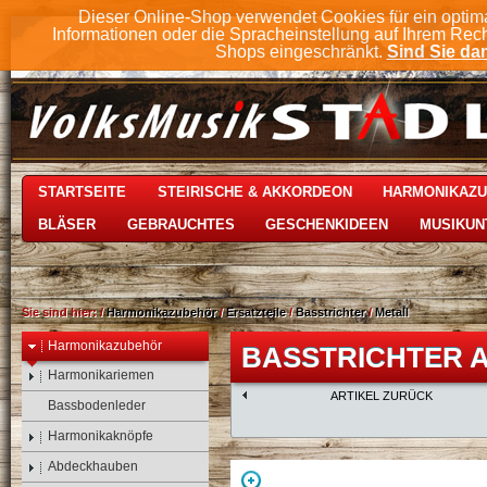
Dieser Online-Shop verwendet Cookies für ein optim
Informationen oder die Spracheinstellung auf Ihrem Rec
Shops eingeschränkt.
Sind Sie dam
STARTSEITE
STEIRISCHE & AKKORDEON
HARMONIKAZ
BLÄSER
GEBRAUCHTES
GESCHENKIDEEN
MUSIKUN
Sie sind hier:
/
Harmonikazubehör
/
Ersatzteile
/
Basstrichter
/
Metall
Harmonikazubehör
BASSTRICHTER A
Harmonikariemen
ARTIKEL ZURÜCK
Bassbodenleder
Harmonikaknöpfe
Abdeckhauben