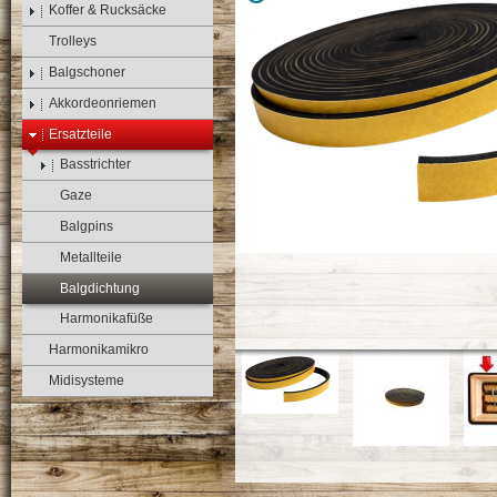
Koffer & Rucksäcke
Trolleys
Balgschoner
Akkordeonriemen
Ersatzteile
Basstrichter
Gaze
Balgpins
Metallteile
Balgdichtung
Harmonikafüße
Harmonikamikro
Midisysteme