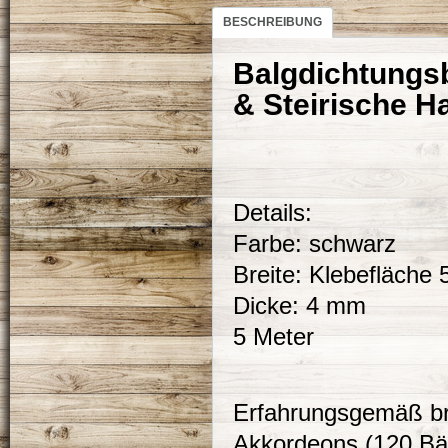
BESCHREIBUNG
Balgdichtungs
& Steirische 
Details:
Farbe: schwarz
Breite: Klebefläche
Dicke: 4 mm
5 Meter
Erfahrungsgemäß bra
Akkordeons (120 Bäs