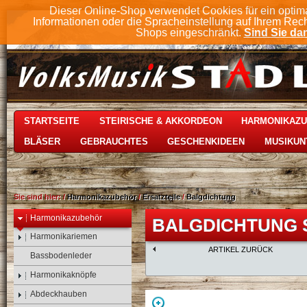
Dieser Online-Shop verwendet Cookies für ein optim
Informationen oder die Spracheinstellung auf Ihrem Rec
Shops eingeschränkt.
Sind Sie dam
STARTSEITE
STEIRISCHE & AKKORDEON
HARMONIKAZ
BLÄSER
GEBRAUCHTES
GESCHENKIDEEN
MUSIKUN
Sie sind hier:
/
Harmonikazubehör
/
Ersatzteile
/
Balgdichtung
Harmonikazubehör
BALGDICHTUNG S
Harmonikariemen
ARTIKEL ZURÜCK
Bassbodenleder
Harmonikaknöpfe
Abdeckhauben