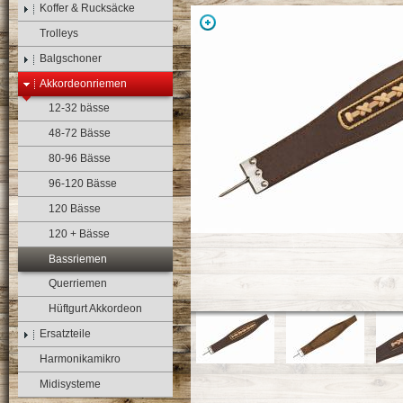
Koffer & Rucksäcke
Trolleys
Balgschoner
Akkordeonriemen
12-32 bässe
48-72 Bässe
80-96 Bässe
96-120 Bässe
120 Bässe
120 + Bässe
Bassriemen
Querriemen
Hüftgurt Akkordeon
Ersatzteile
Harmonikamikro
Midisysteme