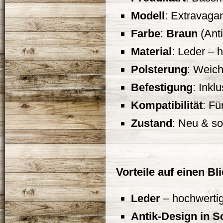
Modell
: Extravaga
Farbe
:
Braun
(Anti
Material
: Leder – h
Polsterung
: Weich
Befestigung
: Inkl
Kompatibilität
: Fü
Zustand
: Neu & so
Vorteile auf einen Bl
Leder
– hochwertig 
Antik-Design in 