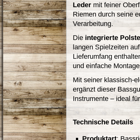
Leder
mit feiner Oberf
Riemen durch seine ed
Verarbeitung.
Die
integrierte Polst
langen Spielzeiten au
Lieferumfang enthalt
und einfache Montage
Mit seiner klassisch-
ergänzt dieser Bassgu
Instrumente – ideal fü
Technische Details
Produktart
: Bassr