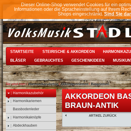
Dieser Online-Shop verwendet Cookies für ein optim
Informationen oder die Spracheinstellung auf Ihrem Rec
Shops eingeschränkt.
Sind Sie dam
STARTSEITE
STEIRISCHE & AKKORDEON
HARMONIKAZ
BLÄSER
GEBRAUCHTES
GESCHENKIDEEN
MUSIKUN
Sie sind hier:
/
Harmonikazubehör
/
Akkordeonriemen
/
Bassriemen
Harmonikazubehör
AKKORDEON BAS
Harmonikariemen
BRAUN-ANTIK
Bassbodenleder
ARTIKEL ZURÜCK
Harmonikaknöpfe
Abdeckhauben