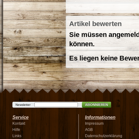
Artikel bewerten
Sie müssen angemelde
können.
Es liegen keine Bewer
ABONNIEREN
Newsletter
Service
Informationen
Kontakt
Impressum
Hilfe
AGB
Links
Datenschutzerklärung