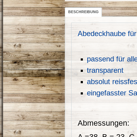
BESCHREIBUNG
A
bedeckhaube für
passend für all
transparent
absolut reissfes
eingefasster S
Abmessungen:
A =38 B = 23 C 