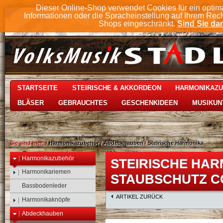
Dieser Online-Shop verwendet Cookies für ein optim
Informationen oder die Spracheinstellung auf Ihrem Rec
Shops eingeschränkt.
Sind Sie dam
STARTSEITE
STEIRISCHE & AKKORDEON
HARMONIKAZ
BLÄSER
GEBRAUCHTES
GESCHENKIDEEN
MUSIKUN
Sie sind hier:
/
Harmonikazubehör
/
Abdeckhauben
/
Steirische Harmonika
Harmonikazubehör
STEIRISCHE HA
Harmonikariemen
STAUBSCHUTZ CO
Bassbodenleder
ARTIKEL ZURÜCK
Harmonikaknöpfe
Abdeckhauben