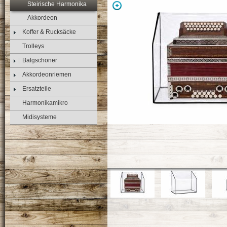
Steirische Harmonika
Akkordeon
Koffer & Rucksäcke
Trolleys
Balgschoner
Akkordeonriemen
Ersatzteile
Harmonikamikro
Midisysteme