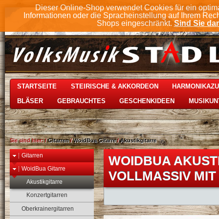
Dieser Online-Shop verwendet Cookies für ein optim
Informationen oder die Spracheinstellung auf Ihrem Rec
Shops eingeschränkt.
Sind Sie dam
STARTSEITE
STEIRISCHE & AKKORDEON
HARMONIKAZ
BLÄSER
GEBRAUCHTES
GESCHENKIDEEN
MUSIKUN
Sie sind hier:
/
Gitarren
/
WoidBua Gitarre
/
Akustikgitarre
Gitarren
WOIDBUA AKUST
WoidBua Gitarre
VOLLMASSIV MIT
Akustikgitarre
Konzertgitarren
Oberkrainergitarren