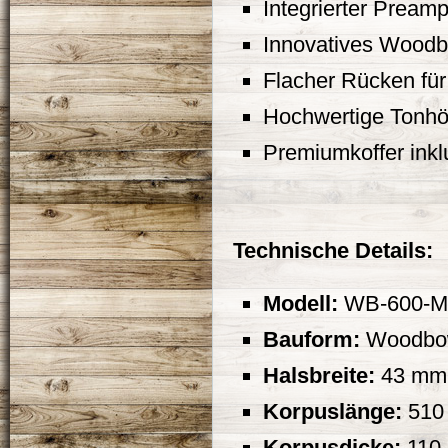
Integrierter Pream
Innovatives Woodb
Flacher Rücken fü
Hochwertige Tonhöl
Premiumkoffer inkl
Technische Details:
Modell:
WB-600-M
Bauform:
Woodbo
Halsbreite:
43 mm
Korpuslänge:
510
Korpusdicke:
110