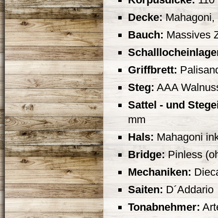
Decke:
Mahagoni, 
Bauch:
Massives Z
Schalllocheinlage
Griffbrett:
Palisan
Steg:
AAA Walnuss
Sattel - und Stege
mm
Hals:
Mahagoni ink
Bridge:
Pinless (o
Mechaniken:
Dieca
Saiten:
D´Addario
Tonabnehmer:
Art