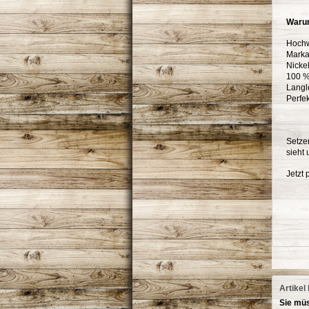
Warum
Hochw
Marka
Nickel
100 %
Langle
Perfe
Setze
sieht 
Jetzt
Artikel
Sie müs