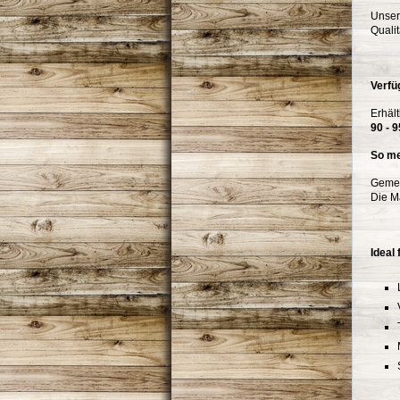
Unser
Qualit
Verfü
Erhält
90 - 
So me
Gemes
Die M
Ideal 