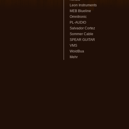
Leon Instruments
MEB Blueline
Omnitronic
PL-AUDIO
Salvador Cortez
Sommer Cable
SPEAR GUITAR
VMS
WoidBua
Mehr
volksmusikstadl - Alles rund um
Steirische Harmonika
und Zubehör