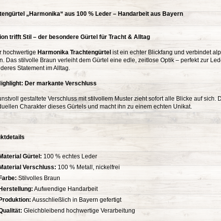
tengürtel „Harmonika“ aus 100 % Leder – Handarbeit aus Bayern
ion trifft Stil – der besondere Gürtel für Tracht & Alltag
r hochwertige
Harmonika Trachtengürtel
ist ein echter Blickfang und verbindet a
. Das stilvolle Braun verleiht dem Gürtel eine edle, zeitlose Optik – perfekt zur Le
deres Statement im Alltag.
ighlight: Der markante Verschluss
nstvoll gestaltete Verschluss mit stilvollem Muster zieht sofort alle Blicke auf sich
iduellen Charakter dieses Gürtels und macht ihn zu einem echten Unikat.
ktdetails
Material Gürtel:
100 % echtes Leder
Material Verschluss:
100 % Metall, nickelfrei
Farbe:
Stilvolles Braun
Herstellung:
Aufwendige Handarbeit
Produktion:
Ausschließlich in Bayern gefertigt
Qualität:
Gleichbleibend hochwertige Verarbeitung