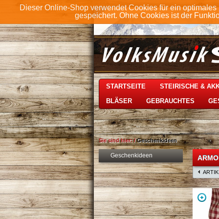
Dieser Online-Shop verwendet Cookies für ein optimales 
gespeichert. Ohne Cookies ist der Funkt
STARTSEITE
STEIRISCHE & A
BLÄSER
GEBRAUCHTES
GE
Sie sind hier:
/
Geschenkideen
Geschenkideen
ARMO
ARTI