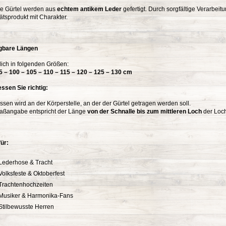
e Gürtel werden aus
echtem antikem Leder
gefertigt. Durch sorgfältige Verarbeit
ätsprodukt mit Charakter.
gbare Längen
lich in folgenden Größen:
95 – 100 – 105 – 110 – 115 – 120 – 125 – 130 cm
ssen Sie richtig:
sen wird an der Körperstelle, an der der Gürtel getragen werden soll.
aßangabe entspricht der Länge
von der Schnalle bis zum mittleren Loch
der Loch
für:
Lederhose & Tracht
Volksfeste & Oktoberfest
Trachtenhochzeiten
Musiker & Harmonika-Fans
Stilbewusste Herren