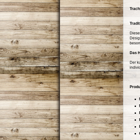
Trach
Tradit
Diese
Design
beson
Das H
Der ku
indiv
Produ