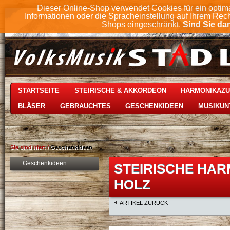
Dieser Online-Shop verwendet Cookies für ein optim
Informationen oder die Spracheinstellung auf Ihrem Rec
Shops eingeschränkt.
Sind Sie dam
STARTSEITE
STEIRISCHE & AKKORDEON
HARMONIKAZ
BLÄSER
GEBRAUCHTES
GESCHENKIDEEN
MUSIKUN
Sie sind hier:
/
Geschenkideen
Geschenkideen
STEIRISCHE HA
HOLZ
ARTIKEL ZURÜCK