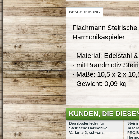
BESCHREIBUNG
Flachmann Steirische 
Harmonikaspieler
- Material: Edelstahl 
- mit Brandmotiv Stei
- Maße: 10,5 x 2 x 10
- Gewicht: 0,09 kg
KUNDEN, DIE DIESE
Bassbodenleder für
Steiri
Steirische Harmonika
Tasch
Variante 2, schwarz
PRO BL
Harmo