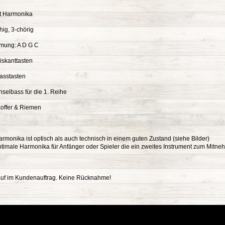
rt Harmonika
ihig, 3-chörig
mmung: A D G C
iskanttasten
Basstasten
hselbass für die 1. Reihe
Koffer & Riemen
rmonika ist optisch als auch technisch in einem guten Zustand (siehe Bilder)
ptimale Harmonika für Anfänger oder Spieler die ein zweites Instrument zum Mitn
auf im Kundenauftrag. Keine Rücknahme!