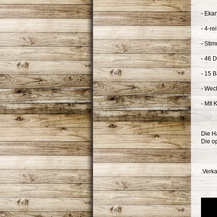
- Eka
- 4-re
- Sti
- 46 D
- 15 
- Wec
- MIt 
Die Ha
Die o
.Verk