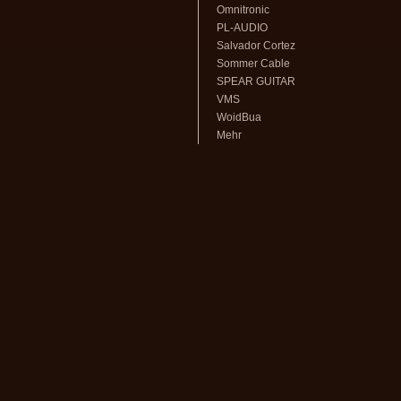
Omnitronic
PL-AUDIO
Salvador Cortez
Sommer Cable
SPEAR GUITAR
VMS
WoidBua
Mehr
volksmusikstadl - Alles rund um
Steirische Harmonika
und Zubehör