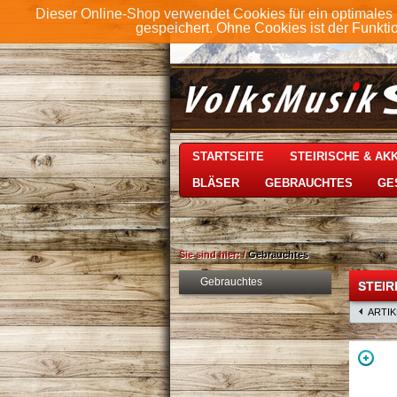
Dieser Online-Shop verwendet Cookies für ein optimales 
gespeichert. Ohne Cookies ist der Funkt
STARTSEITE
STEIRISCHE & A
BLÄSER
GEBRAUCHTES
GE
Sie sind hier:
/
Gebrauchtes
Gebrauchtes
STEIR
ARTI