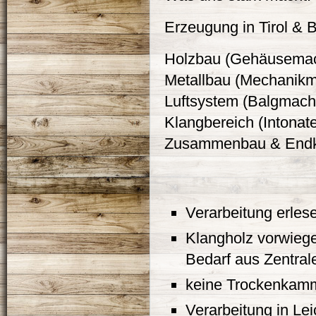
Erzeugung in Tirol & 
Holzbau (Gehäusemac
Metallbau (Mechanikm
Luftsystem (Balgmach
Klangbereich (Intonat
Zusammenbau & Endko
Verarbeitung erles
Klangholz vorwiege
Bedarf aus Zentral
keine Trockenkamm
Verarbeitung in Lei