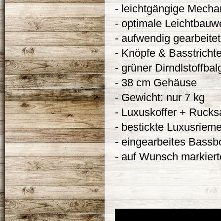
- leichtgängige Mecha
- optimale Leichtbauw
- aufwendig gearbeite
- Knöpfe & Basstricht
- grüner Dirndlstoffbal
- 38 cm Gehäuse
- Gewicht: nur 7 kg
- Luxuskoffer + Ruck
- bestickte Luxusriem
- eingearbeites Bassb
- auf Wunsch markier