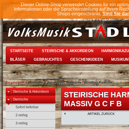
Dieser Online-Shop verwendet Cookies für ein optim
Informationen oder die Spracheinstellung auf Ihrem Rec
Shops eingeschränkt.
Sind Sie dam
STARTSEITE
STEIRISCHE & AKKORDEON
HARMONIKAZ
BLÄSER
GEBRAUCHTES
GESCHENKIDEEN
MUSIKUN
Sie sind hier:
/
Steirische & Akkordeon
/
Steirische
/
WoidBua Premium
Steirische & Akkordeon
STEIRISCHE HAR
Steirische
MASSIV G C F B
Sofort lieferbar
ARTIKEL ZURÜCK
2-reihig
3-reihig