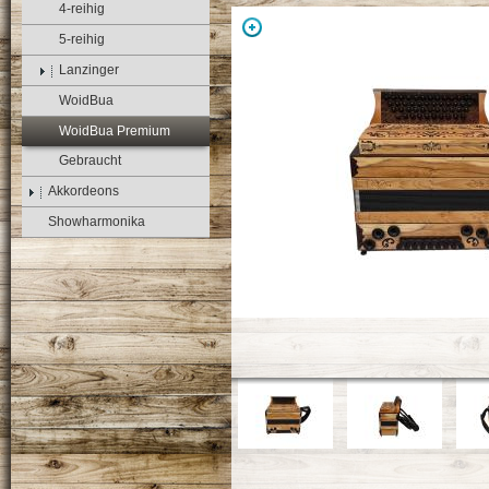
4-reihig
5-reihig
Lanzinger
WoidBua
WoidBua Premium
Gebraucht
Akkordeons
Showharmonika