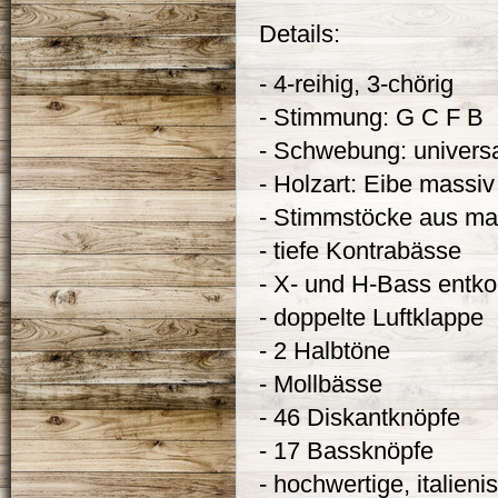
Details:
- 4-reihig, 3-chörig
- Stimmung: G C F B
- Schwebung: univers
- Holzart: Eibe massiv
- Stimmstöcke aus mas
- tiefe Kontrabässe
- X- und H-Bass entko
- doppelte Luftklappe
- 2 Halbtöne
- Mollbässe
- 46 Diskantknöpfe
- 17 Bassknöpfe
- hochwertige, italie