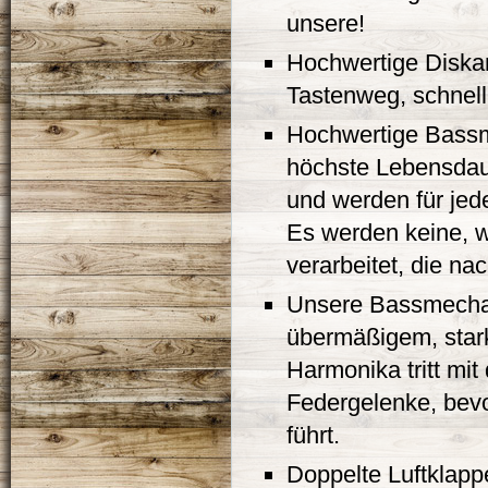
unsere!
Hochwertige Diska
Tastenweg, schnel
Hochwertige Bassm
höchste Lebensdauer
und werden für jed
Es werden keine, w
verarbeitet, die n
Unsere Bassmechani
übermäßigem, star
Harmonika tritt mit
Federgelenke, bev
führt.
Doppelte Luftklapp