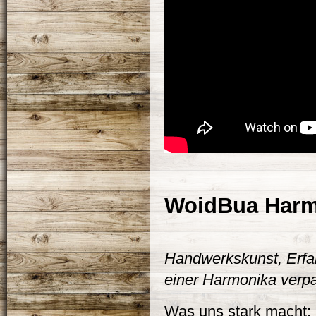
WoidBua Harm
Handwerkskunst, Erfa
einer Harmonika verp
Was uns stark macht: