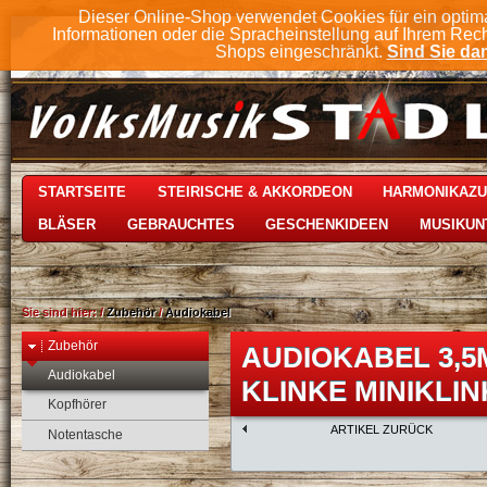
Dieser Online-Shop verwendet Cookies für ein optim
Informationen oder die Spracheinstellung auf Ihrem Rec
Shops eingeschränkt.
Sind Sie dam
STARTSEITE
STEIRISCHE & AKKORDEON
HARMONIKAZ
BLÄSER
GEBRAUCHTES
GESCHENKIDEEN
MUSIKUN
Sie sind hier:
/
Zubehör
/
Audiokabel
Zubehör
AUDIOKABEL 3,5
Audiokabel
KLINKE MINIKLINK
Kopfhörer
ARTIKEL ZURÜCK
Notentasche