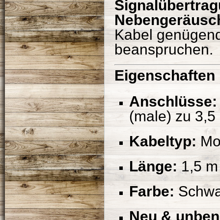
Signalübertra
Nebengeräusc
Kabel genügend 
beanspruchen.
Eigenschaften
Anschlüsse:
(male) zu 3,
Kabeltyp:
Mon
Länge:
1,5 m
Farbe:
Schwa
Neu & unben