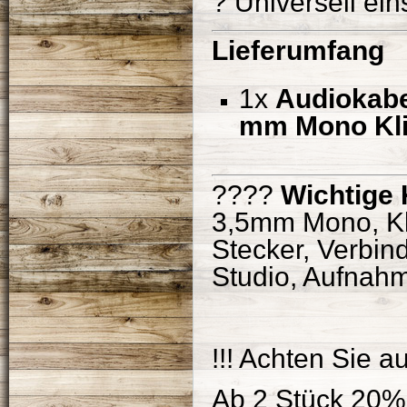
? Universell ein
Lieferumfang
1x
Audiokabe
mm Mono Klin
????
Wichtige
3,5mm Mono, Kl
Stecker, Verbin
Studio, Aufnahm
!!! Achten Sie a
Ab 2 Stück 20%