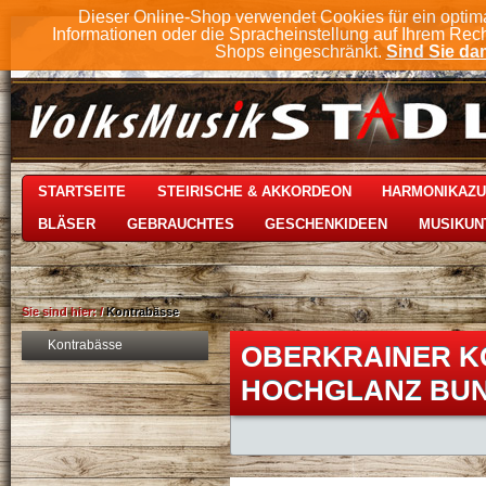
Dieser Online-Shop verwendet Cookies für ein optim
Informationen oder die Spracheinstellung auf Ihrem Rec
Shops eingeschränkt.
Sind Sie dam
STARTSEITE
STEIRISCHE & AKKORDEON
HARMONIKAZ
BLÄSER
GEBRAUCHTES
GESCHENKIDEEN
MUSIKUN
Sie sind hier:
/
Kontrabässe
Kontrabässe
OBERKRAINER K
HOCHGLANZ BUND