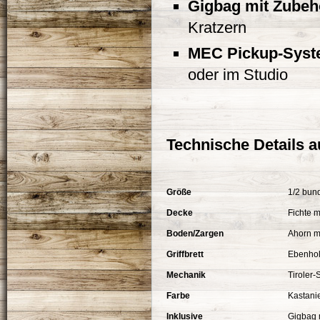
Gigbag mit Zubeh
Kratzern
MEC Pickup-Sys
oder im Studio
Technische Details a
Größe
1/2 bundi
Decke
Fichte ma
Boden/Zargen
Ahorn mas
Griffbrett
Ebenhol
Mechanik
Tiroler-Sti
Farbe
Kastanienbr
Inklusive
Gigbag mit 