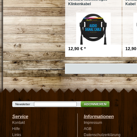
Klinkenkabel
Kabel
12,90 € *
12,90 
ABONNIEREN
Newsletter
Service
Informationen
Kontakt
Impressum
Hilfe
AGB
Links
Datenschutzerklärung