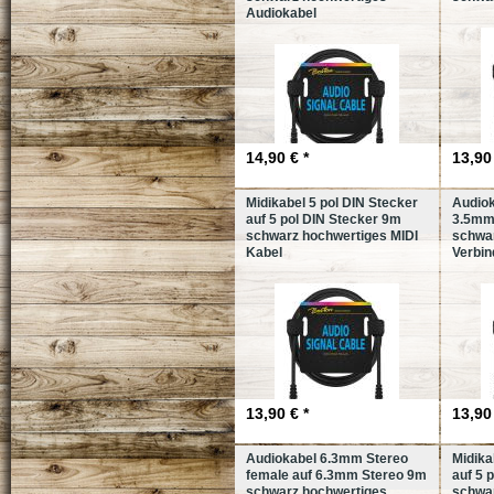
Audiokabel
14,90 € *
13,90 
Midikabel 5 pol DIN Stecker
Audiok
auf 5 pol DIN Stecker 9m
3.5mm
schwarz hochwertiges MIDI
schwa
Kabel
Verbi
13,90 € *
13,90 
Audiokabel 6.3mm Stereo
Midika
female auf 6.3mm Stereo 9m
auf 5 
schwarz hochwertiges
schwar