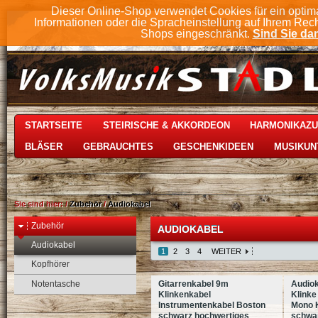
Dieser Online-Shop verwendet Cookies für ein optim
Informationen oder die Spracheinstellung auf Ihrem Rec
Shops eingeschränkt.
Sind Sie dam
STARTSEITE
STEIRISCHE & AKKORDEON
HARMONIKAZ
BLÄSER
GEBRAUCHTES
GESCHENKIDEEN
MUSIKUN
Sie sind hier:
/
Zubehör
/
Audiokabel
Zubehör
AUDIOKABEL
Audiokabel
1
2
3
4
WEITER
Kopfhörer
Notentasche
Gitarrenkabel 9m
Audio
Klinkenkabel
Klinke
Instrumentenkabel Boston
Mono K
schwarz hochwertiges
schwa