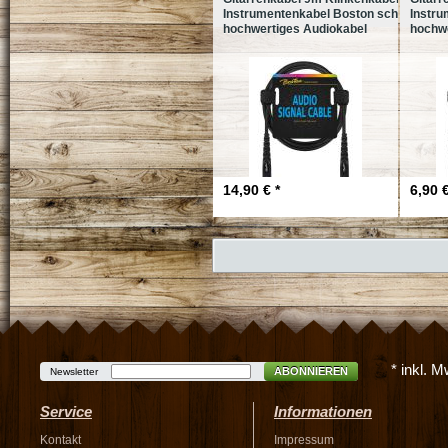
Instrumentenkabel Boston schwarz
Instru
hochwertiges Audiokabel
hochwe
14,90 € *
6,90 €
* inkl. 
ABONNIEREN
Newsletter
Service
Informationen
Kontakt
Impressum