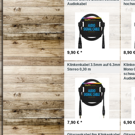
Audiokabel
hochwe
9,90 € *
8,90 €
Klinkenkabel 3.5mm auf 6.3mm
Klink
Stereo 0,30 m
Mono 0
schwa
Audio
7,90 € *
6,90 €
Gitarrenkabel 9m Klinkenkabel
Gitarr