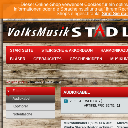
Dieser Online-Shop verwendet Cookies für ein optim
Informationen oder die Spracheinstellung auf Ihrem Rec
Shops eingeschränkt.
Sind Sie dam
STARTSEITE
STEIRISCHE & AKKORDEON
HARMONIKAZ
BLÄSER
GEBRAUCHTES
GESCHENKIDEEN
MUSIKUN
Sie sind hier:
/
Zubehör
/
Audiokabel
Zubehör
AUDIOKABEL
Audiokabel
1
2
3
4
WEITER
ARTIKEL PRO SEITE:
12
Kopfhörer
Notentasche
Mikrofonkabel 1,50m XLR auf
Mikrof
Klinke Stereo Boston schwarz
Stereo