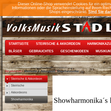
Dieser Online-Shop verwendet Cookies für ein optim
Informationen oder die Spracheinstellung auf Ihrem Rec
Shops eingeschränkt.
Sind Sie dam
STARTSEITE
STEIRISCHE & AKKORDEON
HARMONIKAZ
BLÄSER
GEBRAUCHTES
GESCHENKIDEEN
MUSIKUN
Sie sind hier:
/
Steirische & Akkordeon
/
Showharmonika
Steirische & Akkordeon
Steirische
Akkordeons
Showharmonika´s li
Showharmonika