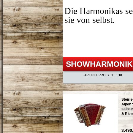
Die Harmonikas seh
sie von selbst.
SHOWHARMONIK
ARTIKEL PRO SEITE:
10
Steiri
Alpen
selbsts
& Rie
3.490,