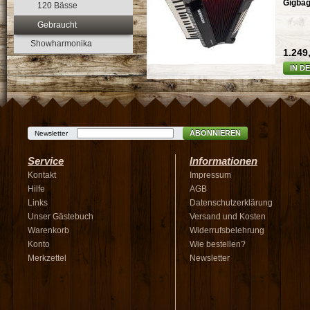
Gigba
120 Bässe
Gebraucht
Showharmonika
1.249,
IN D
ABONNIEREN
Newsletter
Service
Informationen
Kontakt
Impressum
Hilfe
AGB
Links
Datenschutzerklärung
Unser Gästebuch
Versand und Kosten
Warenkorb
Widerrufsbelehrung
Konto
Wie bestellen?
Merkzettel
Newsletter