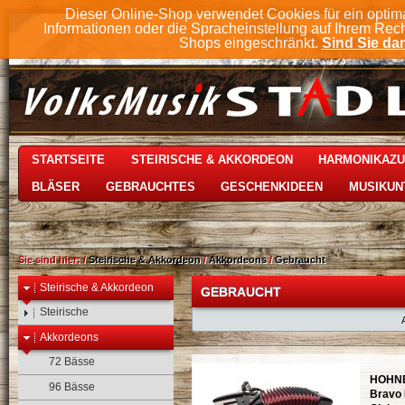
Dieser Online-Shop verwendet Cookies für ein optim
Informationen oder die Spracheinstellung auf Ihrem Rec
Shops eingeschränkt.
Sind Sie dam
STARTSEITE
STEIRISCHE & AKKORDEON
HARMONIKAZ
BLÄSER
GEBRAUCHTES
GESCHENKIDEEN
MUSIKUN
Sie sind hier:
/
Steirische & Akkordeon
/
Akkordeons
/
Gebraucht
Steirische & Akkordeon
GEBRAUCHT
Steirische
Akkordeons
72 Bässe
HOHNE
96 Bässe
Bravo 