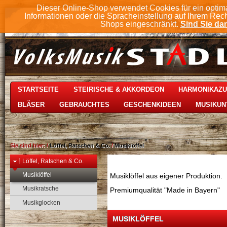
Dieser Online-Shop verwendet Cookies für ein optim
Informationen oder die Spracheinstellung auf Ihrem Rec
Shops eingeschränkt.
Sind Sie dam
STARTSEITE
STEIRISCHE & AKKORDEON
HARMONIKAZ
BLÄSER
GEBRAUCHTES
GESCHENKIDEEN
MUSIKUN
Sie sind hier:
/
Löffel, Ratschen & Co.
/
Musiklöffel
Löffel, Ratschen & Co.
Musiklöffel
Musiklöffel aus eigener Produktion.
Musikratsche
Premiumqualität "Made in Bayern"
Musikglocken
MUSIKLÖFFEL