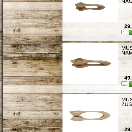
NA
29,
MUS
NA
49,
MUS
ZU
29,