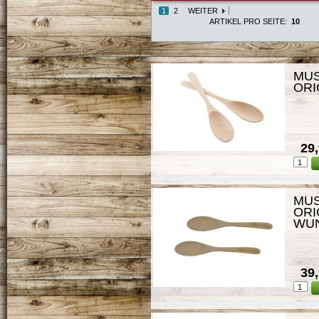
1
2
WEITER
ARTIKEL PRO SEITE:
10
MUS
ORI
29,
MUS
ORI
WU
39,