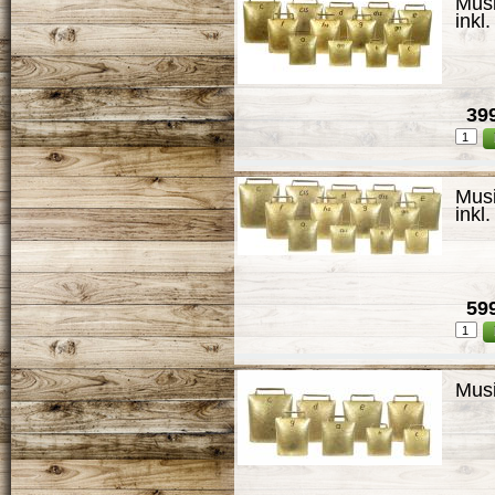
Musi
inkl
399
Musi
inkl
599
Musi