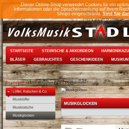
Dieser Online-Shop verwendet Cookies für ein optim
Informationen oder die Spracheinstellung auf Ihrem Rec
Shops eingeschränkt.
Sind Sie dam
STARTSEITE
STEIRISCHE & AKKORDEON
HARMONIKAZ
BLÄSER
GEBRAUCHTES
GESCHENKIDEEN
MUSIKUN
Sie sind hier:
/
Löffel, Ratschen & Co.
/
Musikglocken
Löffel, Ratschen & Co.
Musiklöffel
MUSIKGLOCKEN
Musikratsche
Musikglocken