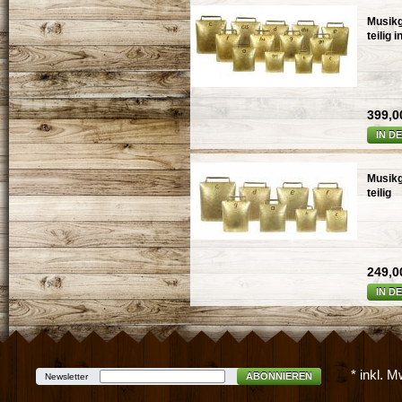
Musikg
teilig 
399,00
IN D
Musikg
teilig
249,00
IN D
* inkl. 
ABONNIEREN
Newsletter