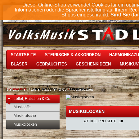
Dieser Online-Shop verwendet Cookies für ein optim
Informationen oder die Spracheinstellung auf Ihrem Rec
Shops eingeschränkt.
Sind Sie dam
STARTSEITE
STEIRISCHE & AKKORDEON
HARMONIKAZ
BLÄSER
GEBRAUCHTES
GESCHENKIDEEN
MUSIKUN
Sie sind hier:
/
Löffel, Ratschen & Co.
/
Musikglocken
Löffel, Ratschen & Co.
Musiklöffel
MUSIKGLOCKEN
Musikratsche
ARTIKEL PRO SEITE:
10
Musikglocken