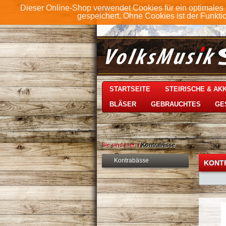
Dieser Online-Shop verwendet Cookies für ein optimales 
gespeichert. Ohne Cookies ist der Funkt
STARTSEITE
STEIRISCHE & A
BLÄSER
GEBRAUCHTES
GE
Sie sind hier:
/
Kontrabässe
Kontrabässe
KONT