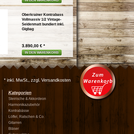
IN DEN WARENKORB
Oberkrainer Kontrabass
Vollmassiv 1/2 Vintage-
Seidenmatt bundiert inkl.
Gigbag
3.890,00 € *
IN DEN WARENKORB
* inkl. MwSt., zzgl. Versandkosten
Kategorien
Steirische & Akkordeon
Harmonikazubehör
Kontrabässe
Löffel, Ratschen & Co.
Gitarren
Bläser