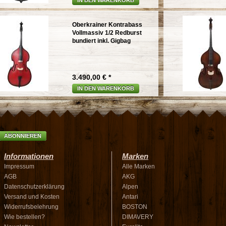
IN DEN WARENKORB
Oberkrainer Kontrabass
Vollmassiv 1/2 Redburst
bundiert inkl. Gigbag
3.490,00 € *
IN DEN WARENKORB
ABONNIEREN
Informationen
Marken
Impressum
Alle Marken
AGB
AKG
Datenschutzerklärung
Alpen
Versand und Kosten
Antari
Widerrufsbelehrung
BOSTON
Wie bestellen?
DIMAVERY