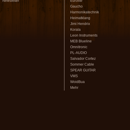
Newsletter
Eurolite
Gaucho
Harmonikatechnik
Heimatklang
Jimi Hendrix
Korala
Leon Instruments
MEB Blueline
Omnitronic
PL-AUDIO
Salvador Cortez
Sommer Cable
SPEAR GUITAR
VMS
WoidBua
Mehr
volksmusikstadl - Alles rund um
Steirische Harmonika
und Zubehör