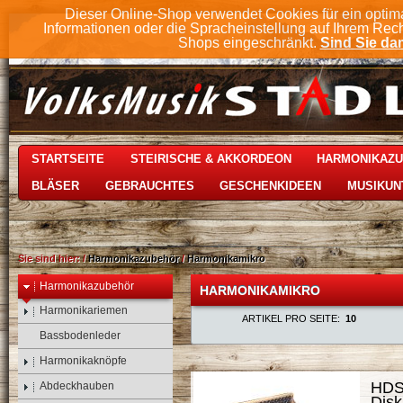
Dieser Online-Shop verwendet Cookies für ein optim
Informationen oder die Spracheinstellung auf Ihrem Rec
Shops eingeschränkt.
Sind Sie dam
STARTSEITE
STEIRISCHE & AKKORDEON
HARMONIKAZ
BLÄSER
GEBRAUCHTES
GESCHENKIDEEN
MUSIKUN
Sie sind hier:
/
Harmonikazubehör
/
Harmonikamikro
Harmonikazubehör
HARMONIKAMIKRO
Harmonikariemen
ARTIKEL PRO SEITE:
10
Bassbodenleder
Harmonikaknöpfe
HDSm
Abdeckhauben
Disk