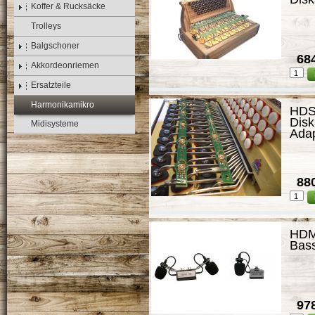
Koffer & Rucksäcke
Trolleys
Balgschoner
684
Akkordeonriemen
Ersatzteile
Harmonikamikro
HDSm
Disk
Midisysteme
Ada
880
HDM
Bas
978