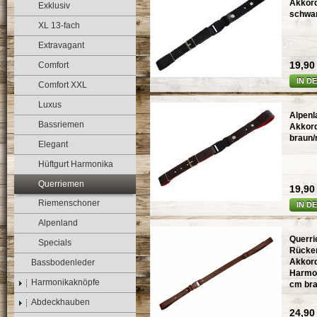
Akkord
Exklusiv
schwa
XL 13-fach
Extravagant
19,90 
Comfort
IN D
Comfort XXL
Luxus
Alpenl
Bassriemen
Akkord
braun/
Elegant
Hüftgurt Harmonika
Querriemen
19,90 
Riemenschoner
IN D
Alpenland
Querr
Specials
Rücke
Akkord
Bassbodenleder
Harmon
Harmonikaknöpfe
cm br
Abdeckhauben
24,90 