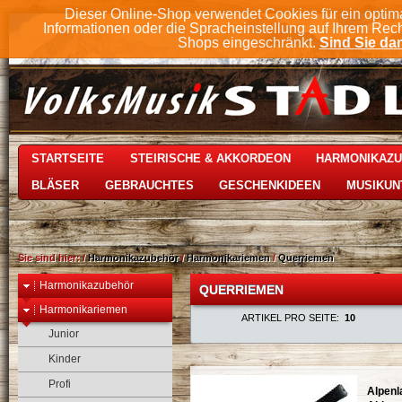
Dieser Online-Shop verwendet Cookies für ein optim
Informationen oder die Spracheinstellung auf Ihrem Rec
Shops eingeschränkt.
Sind Sie dam
STARTSEITE
STEIRISCHE & AKKORDEON
HARMONIKAZ
BLÄSER
GEBRAUCHTES
GESCHENKIDEEN
MUSIKUN
Sie sind hier:
/
Harmonikazubehör
/
Harmonikariemen
/
Querriemen
Harmonikazubehör
QUERRIEMEN
Harmonikariemen
ARTIKEL PRO SEITE:
10
Junior
Kinder
Profi
Alpenl