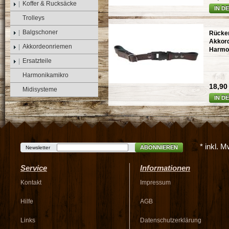
Koffer & Rucksäcke
IN D
Trolleys
Balgschoner
Rücke
Akkord
Akkordeonriemen
Harmon
Ersatzteile
Harmonikamikro
18,90 
Midisysteme
IN D
* inkl. 
ABONNIEREN
Newsletter
Service
Informationen
Kontakt
Impressum
Hilfe
AGB
Links
Datenschutzerklärung