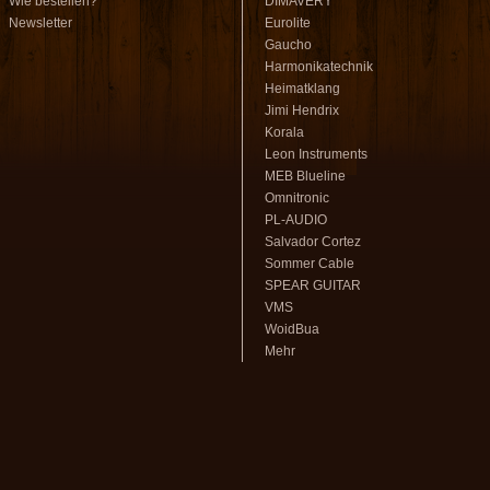
Wie bestellen?
DIMAVERY
Newsletter
Eurolite
Gaucho
Harmonikatechnik
Heimatklang
Jimi Hendrix
Korala
Leon Instruments
MEB Blueline
Omnitronic
PL-AUDIO
Salvador Cortez
Sommer Cable
SPEAR GUITAR
VMS
WoidBua
Mehr
volksmusikstadl - Alles rund um
Steirische Harmonika
und Zubehör