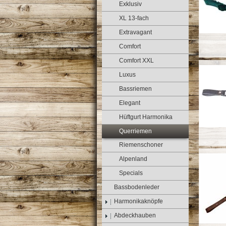
Exklusiv
XL 13-fach
Extravagant
Comfort
Comfort XXL
Luxus
Bassriemen
Elegant
Hüftgurt Harmonika
Querriemen
Riemenschoner
Alpenland
Specials
Bassbodenleder
Harmonikaknöpfe
Abdeckhauben