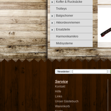
Koffer & Rucksäcke
Trolleys
Balgschoner
Akkordeonriemen
Ersatzteile
Harmonikamikro
Midisysteme
Newsletter
Service
Kontakt
Hilfe
Links
Unser Gästebuch
Warenkorb