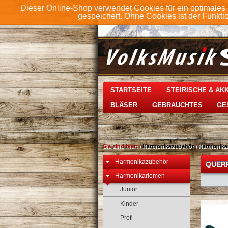
Dieser Online-Shop verwendet Cookies für ein optimales 
gespeichert. Ohne Cookies ist der Funkt
STARTSEITE
STEIRISCHE & A
BLÄSER
GEBRAUCHTES
GE
Sie sind hier:
/
Harmonikazubehör
/
Harmonika
Harmonikazubehör
QUER
Harmonikariemen
Junior
Kinder
Profi