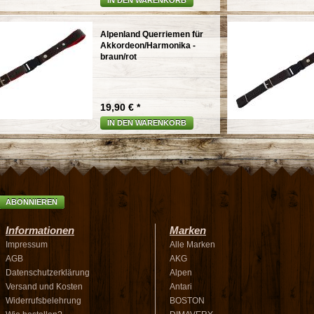
IN DEN WARENKORB
Alpenland Querriemen für
Akkordeon/Harmonika -
braun/rot
19,90 € *
IN DEN WARENKORB
ABONNIEREN
Informationen
Marken
Impressum
Alle Marken
AGB
AKG
Datenschutzerklärung
Alpen
Versand und Kosten
Antari
Widerrufsbelehrung
BOSTON