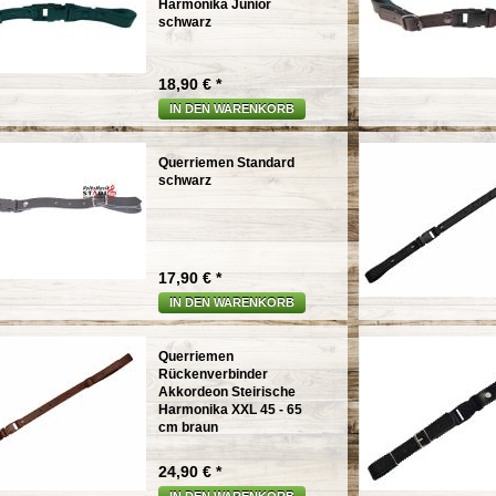
Harmonika Junior
schwarz
18,90 € *
IN DEN WARENKORB
Querriemen Standard
schwarz
17,90 € *
IN DEN WARENKORB
Querriemen
Rückenverbinder
Akkordeon Steirische
Harmonika XXL 45 - 65
cm braun
24,90 € *