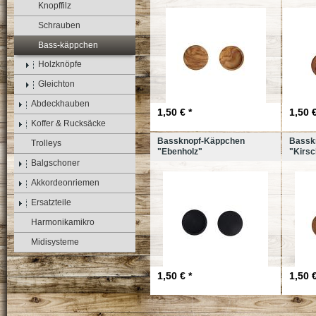
Knopffilz
Schrauben
Bass-käppchen
Holzknöpfe
Gleichton
Abdeckhauben
1,50 € *
1,50 €
Koffer & Rucksäcke
Bassknopf-Käppchen
Bassk
Trolleys
"Ebenholz"
"Kirsc
Balgschoner
Akkordeonriemen
Ersatzteile
Harmonikamikro
Midisysteme
1,50 € *
1,50 €