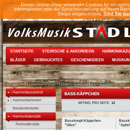
Dieser Online-Shop verwendet Cookies für ein optim
Informationen oder die Spracheinstellung auf Ihrem Rec
Shops eingeschränkt.
Sind Sie dam
STARTSEITE
STEIRISCHE & AKKORDEON
HARMONIKAZ
BLÄSER
GEBRAUCHTES
GESCHENKIDEEN
MUSIKUN
Sie sind hier:
/
Harmonikazubehör
/
Harmonikaknöpfe
/
Bass-käppchen
Harmonikazubehör
BASS-KÄPPCHEN
Harmonikariemen
ARTIKEL PRO SEITE:
12
Bassbodenleder
Harmonikaknöpfe
Bassknopf-Käppchen
Bassk
Perlmuttknöpfe
"Olive"
"Apfel