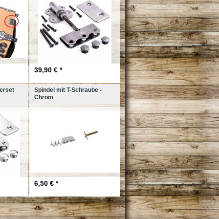
39,90 € *
erset
Spindel mit T-Schraube -
Chrom
6,50 € *