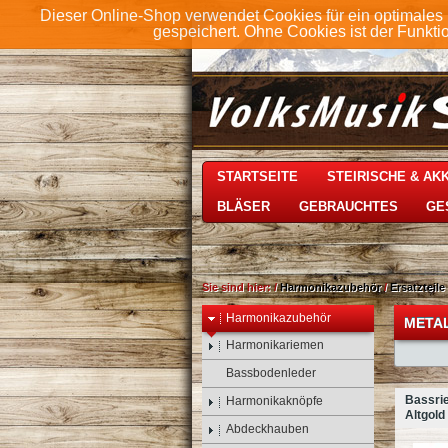
Dieser Online-Shop verwendet Cookies für ein optimales 
gespeichert. Ohne Cookies ist der Funkt
STARTSEITE
STEIRISCHE & A
BLÄSER
GEBRAUCHTES
GE
Sie sind hier:
/
Harmonikazubehör
/
Ersatzteile
Harmonikazubehör
METAL
Harmonikariemen
Bassbodenleder
Bassrie
Harmonikaknöpfe
Altgold
Abdeckhauben