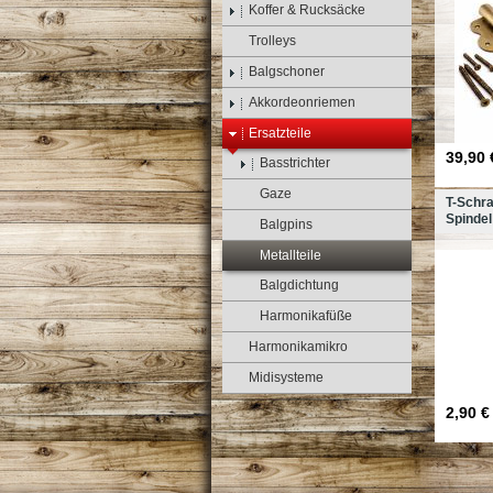
Koffer & Rucksäcke
Trolleys
Balgschoner
Akkordeonriemen
Ersatzteile
39,90 
Basstrichter
Gaze
T-Schr
Spindel
Balgpins
Metallteile
Balgdichtung
Harmonikafüße
Harmonikamikro
Midisysteme
2,90 € 