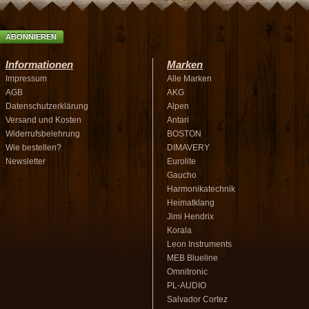
ABONNIEREN
Informationen
Marken
Impressum
Alle Marken
AGB
AKG
Datenschutzerklärung
Alpen
Versand und Kosten
Antari
Widerrufsbelehrung
BOSTON
Wie bestellen?
DIMAVERY
Newsletter
Eurolite
Gaucho
Harmonikatechnik
Heimatklang
Jimi Hendrix
Korala
Leon Instruments
MEB Blueline
Omnitronic
PL-AUDIO
Salvador Cortez