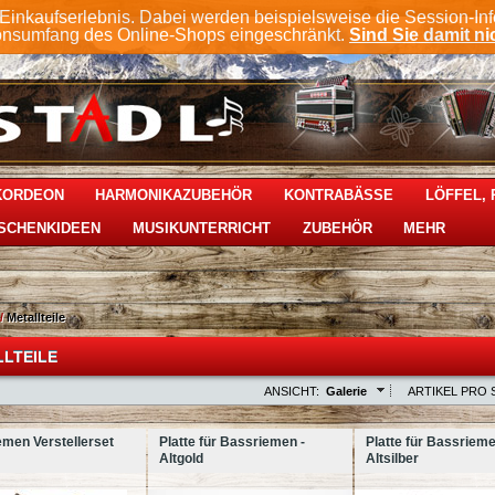
Einkaufserlebnis. Dabei werden beispielsweise die Session-In
ionsumfang des Online-Shops eingeschränkt.
Sind Sie damit nic
KKORDEON
HARMONIKAZUBEHÖR
KONTRABÄSSE
LÖFFEL, 
SCHENKIDEEN
MUSIKUNTERRICHT
ZUBEHÖR
MEHR
/
Metallteile
LTEILE
ANSICHT:
Galerie
ARTIKEL PRO S
men Verstellerset
Platte für Bassriemen -
Platte für Bassrieme
Altgold
Altsilber