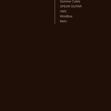
Sommer Cable
SPEAR GUITAR
VMS
WoidBua
Mehr
volksmusikstadl - Alles rund um
Steirische Harmonika
und Zubehör