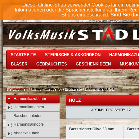
Dieser Online-Shop verwendet Cookies für ein optim
Informationen oder die Spracheinstellung auf Ihrem Rec
Shops eingeschränkt.
Sind Sie dam
STARTSEITE
STEIRISCHE & AKKORDEON
HARMONIKAZ
BLÄSER
GEBRAUCHTES
GESCHENKIDEEN
MUSIKUN
Sie sind hier:
/
Harmonikazubehör
/
Ersatzteile
/
Basstrichter
/
Holz
Harmonikazubehör
HOLZ
Harmonikariemen
ARTIKEL PRO SEITE:
12
Bassbodenleder
Harmonikaknöpfe
Basstrichter Olive 33 mm
Basstr
Abdeckhauben