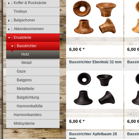
Koffer & Rucksäcke
Trolleys
Balgschoner
Akkordeonriemen
Ersatzteile
Basstrichter
6,00 € *
6,00 €
Holz
Basstrichter Ebenholz 32 mm
Basstr
Metall
Gaze
Balgpins
Metallteile
Balgdichtung
Harmonikafüße
Harmonikamikro
6,00 € *
6,00 €
Midisysteme
Basstrichter Apfelbaum 28
Basstr
mm