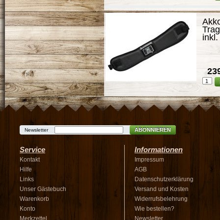
Akko
Trag
inkl
239
ABONNIEREN
Newsletter
Service
Informationen
Kontakt
Impressum
Hilfe
AGB
Links
Datenschutzerklärung
Unser Gästebuch
Versand und Kosten
Warenkorb
Widerrufsbelehrung
Konto
Wie bestellen?
Merkzettel
Newsletter