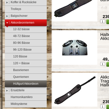
Koffer & Rucksäcke
Trolleys
Balgschoner
239
Akkordeonriemen
12-32 bässe
Halt
48-72 Bässe
Akk
80-96 Bässe
96-120 Bässe
120 Bässe
49,
120 + Bässe
Bassriemen
Akko
Querriemen
Trag
Hüftgurt Akkordeon
Halt
Ersatzteile
Harmonikamikro
239
Midisysteme