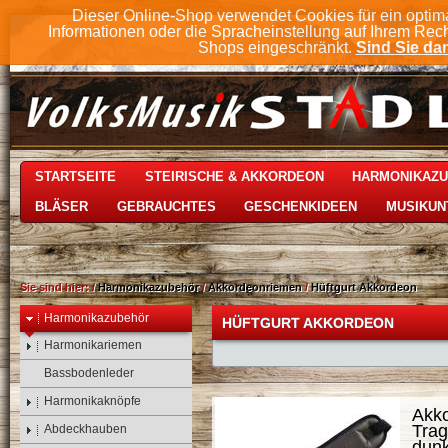
Dieser Online-Shop verwendet Cookies für ein optim
Informationen oder die Spracheinstellung auf Ihrem Rec
Shops eingeschränkt.
Sind Sie dam
STARTSEITE
STEIRISCHE & AKKORDEON
HARMONIKAZ
BLÄSER
GEBRAUCHTES
GESCHENKIDEEN
MUSIKUN
Sie sind hier:
/
Harmonikazubehör
/
Akkordeonriemen
/
Hüftgurt Akkordeon
Harmonikazubehör
HÜFTGURT AKKORDEON
Harmonikariemen
Bassbodenleder
Harmonikaknöpfe
Akko
Trag
Abdeckhauben
dunk