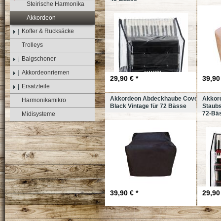
Steirische Harmonika
Akkordeon
Koffer & Rucksäcke
Trolleys
Balgschoner
Akkordeonriemen
29,90 € *
39,90 
Ersatzteile
Akkordeon Abdeckhaube Cover
Akkor
Harmonikamikro
Black Vintage für 72 Bässe
Staubs
72-Bä
Midisysteme
39,90 € *
29,90 