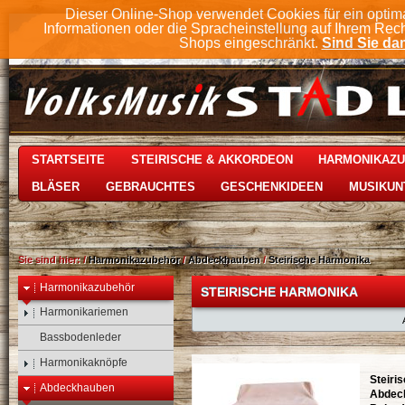
Dieser Online-Shop verwendet Cookies für ein optim
Informationen oder die Spracheinstellung auf Ihrem Rec
Shops eingeschränkt.
Sind Sie dam
STARTSEITE
STEIRISCHE & AKKORDEON
HARMONIKAZ
BLÄSER
GEBRAUCHTES
GESCHENKIDEEN
MUSIKUN
Sie sind hier:
/
Harmonikazubehör
/
Abdeckhauben
/
Steirische Harmonika
Harmonikazubehör
STEIRISCHE HARMONIKA
Harmonikariemen
Bassbodenleder
Harmonikaknöpfe
Steiri
Abdeckhauben
Abdec