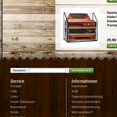
IN D
Steiri
Abdec
Staubs
Transp
29,90 
IN D
ABONNIEREN
Newsletter
Service
Informationen
Kontakt
Impressum
Hilfe
AGB
Links
Datenschutzerklärung
Unser Gästebuch
Versand und Kosten
Warenkorb
Widerrufsbelehrung
Konto
Wie bestellen?