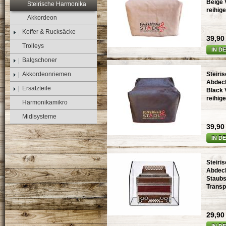
Beige 
Steirische Harmonika
reihig
Akkordeon
Koffer & Rucksäcke
39,90 
Trolleys
IN D
Balgschoner
Akkordeonriemen
Steiri
Abdec
Ersatzteile
Black 
reihig
Harmonikamikro
Midisysteme
39,90 
IN D
Steiri
Abdec
Staubs
Transp
29,90 