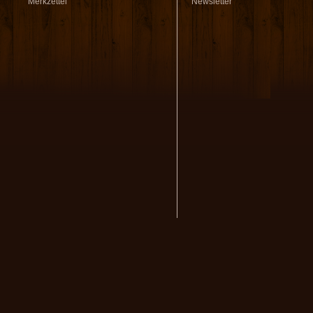
Merkzettel
Newsletter
volksmusikstadl - Alles 