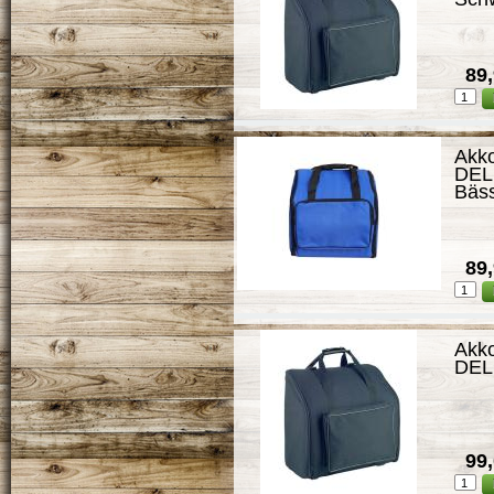
89,
Akk
DEL
Bäs
89,
Akk
DEL
99,