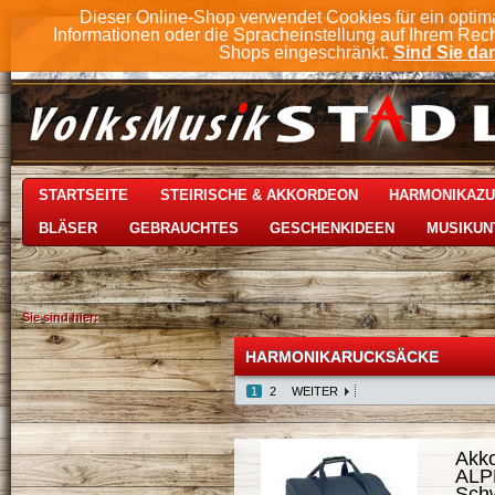
Dieser Online-Shop verwendet Cookies für ein optim
Informationen oder die Spracheinstellung auf Ihrem Rec
Shops eingeschränkt.
Sind Sie dam
STARTSEITE
STEIRISCHE & AKKORDEON
HARMONIKAZ
BLÄSER
GEBRAUCHTES
GESCHENKIDEEN
MUSIKUN
Sie sind hier:
HARMONIKARUCKSÄCKE
1
2
WEITER
Akk
ALP
Schw