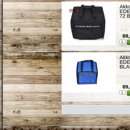
Akk
EDE
72 
89,
Akk
EDE
BLAU
89,