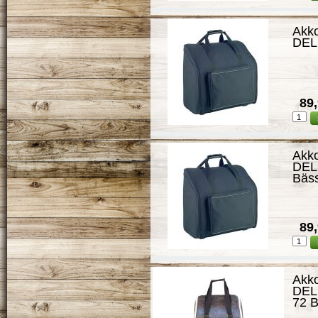
Akk
DEL
89,
Akk
DEL
Bäs
89,
Akk
DEL
72 