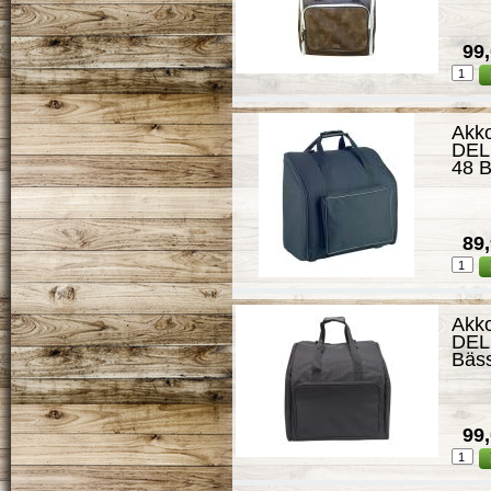
99,
Akk
DEL
48 
89,
Akk
DEL
Bäs
99,